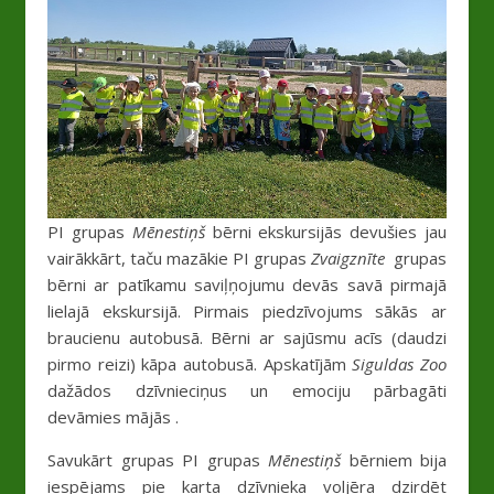
PI grupas
Mēnestiņš
bērni ekskursijās devušies jau
vairākkārt, taču mazākie PI grupas
Zvaigznīte
grupas
bērni ar patīkamu saviļņojumu devās savā pirmajā
lielajā ekskursijā. Pirmais piedzīvojums sākās ar
braucienu autobusā. Bērni ar sajūsmu acīs (daudzi
pirmo reizi) kāpa autobusā. Apskatījām
Siguldas Zoo
dažādos dzīvnieciņus un emociju pārbagāti
devāmies mājās .
Savukārt grupas PI grupas
Mēnestiņš
bērniem bija
iespējams pie karta dzīvnieka voljēra dzirdēt