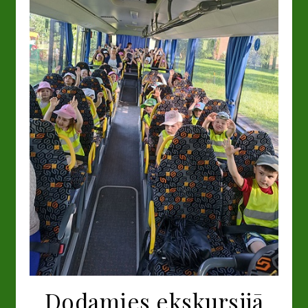
Dodamies ekskursijā