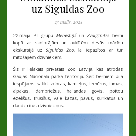
uz Siguldas Zoo
23 maijs, 2024
22.maijā PI grupu
Mēnestiņš
un
Zvaigznītes
bērni
kopā ar skolotājām un auklītēm devās mācību
ekskursijā uz
Siguldas Zoo
, lai iepazītos ar tur
mītošajiem dzīvniekiem.
Šis ir lielākais privātais Zoo Latvijā, kas atrodas
Gaujas Nacionālā parka teritorijā. Šeit bērniem bija
iespējams satikt zebras, kamieļus, lemūrus, lamas,
alpakas, dambriežus, hailandas govis, poitou
ēzelīšus, trusīšus, valē kazas, pāvus, surikatus un
daudz citus dzīvnieciņus.