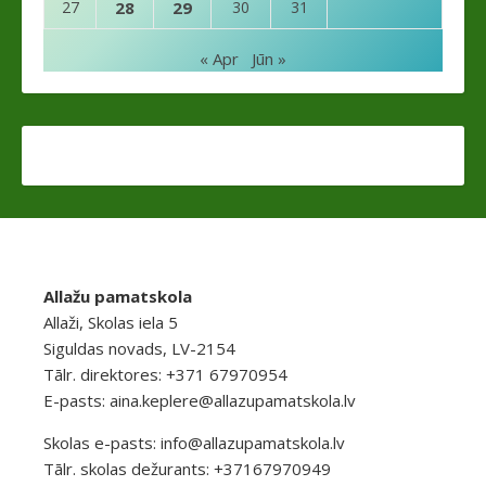
27
28
29
30
31
« Apr
Jūn »
Allažu pamatskola
Allaži, Skolas iela 5
Siguldas novads, LV-2154
Tālr. direktores: +371 67970954
E-pasts:
aina.keplere@allazupamatskola.lv
Skolas e-pasts:
info@allazupamatskola.lv
Tālr. skolas dežurants: +37167970949