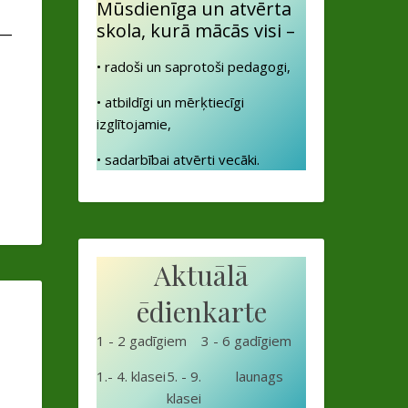
Mūsdienīga un atvērta
–
skola, kurā mācās visi –
• radoši un saprotoši pedagogi,
• atbildīgi un mērķtiecīgi
izglītojamie,
• sadarbībai atvērti vecāki.
Aktuālā
ēdienkarte
1 - 2 gadīgiem
3 - 6 gadīgiem
1.- 4. klasei
5. - 9.
launags
klasei