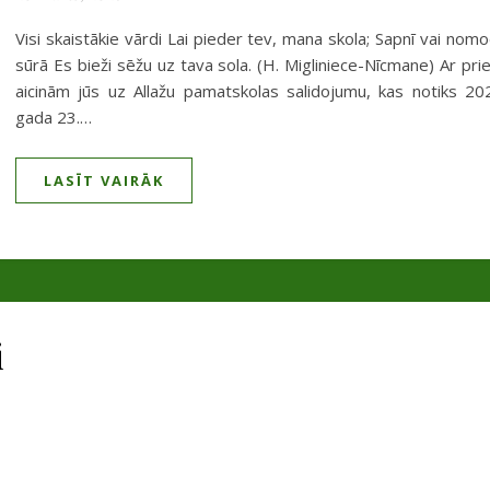
Visi skaistākie vārdi Lai pieder tev, mana skola; Sapnī vai nom
sūrā Es bieži sēžu uz tava sola. (H. Migliniece-Nīcmane) Ar pri
aicinām jūs uz Allažu pamatskolas salidojumu, kas notiks 20
gada 23.…
LASĪT VAIRĀK
i