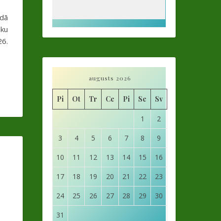
odā
eku
26.
augusts 2026
Pi
Ot
Tr
Ce
Pi
Se
Sv
1
2
3
4
5
6
7
8
9
10
11
12
13
14
15
16
17
18
19
20
21
22
23
24
25
26
27
28
29
30
31