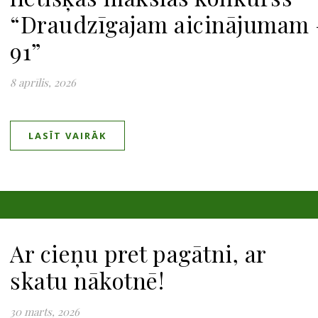
“Draudzīgajam aicinājumam 
91”
8 aprīlis, 2026
LASĪT VAIRĀK
Ar cieņu pret pagātni, ar
skatu nākotnē!
30 marts, 2026