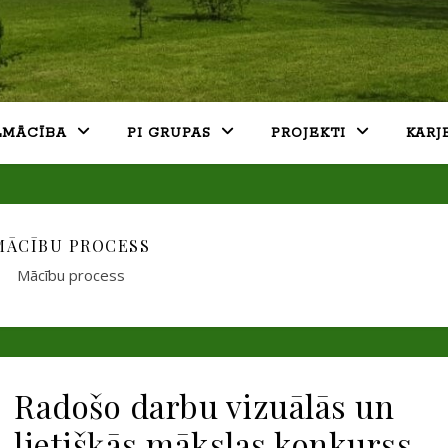
LMĀCĪBA
PI GRUPAS
PROJEKTI
KARJ
MĀCĪBU PROCESS
Mācību process
Radošo darbu vizuālās un
lietišķās mākslas konkurss