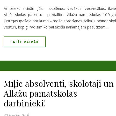
Ar prieku aicinām Jūs – skolēnus, vecākus, vecvecākus, ikvi
Allažu skolas patriotu – piedalīties Allažu pamatskolas 100 g
jubilejas īpašajā notikumā – meža stādīšanas talkā. Godinot sko
vēsturi, kopīgi radīsim ko paliekošu nākamajām paaudzēm.…
LASĪT VAIRĀK
Mīļie absolventi, skolotāji un
Allažu pamatskolas
darbinieki!
20 marts, 2026