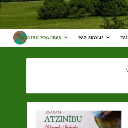
MĀCĪBU PROCESS
PAR SKOLU
TĀ