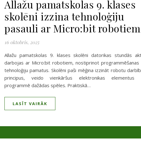
Allažu pamatskolas 9. klases
skolēni izzina tehnoloģiju
pasauli ar Micro:bit robotiem
16 oktobris, 2025
Allažu pamatskolas 9. klases skolēni datorikas stundās akt
darbojas ar Micro:bit robotiem, nostiprinot programmēšanas
tehnoloģiju pamatus. Skolēni paši mēģina izzināt robotu darbī
principus, veido vienkāršus elektronikas elementus 
programmē dažādas spēles. Praktiskā…
LASĪT VAIRĀK