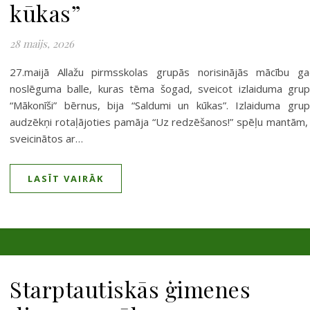
kūkas”
28 maijs, 2026
27.maijā Allažu pirmsskolas grupās norisinājās mācību g
noslēguma balle, kuras tēma šogad, sveicot izlaiduma gru
“Mākonīši” bērnus, bija “Saldumi un kūkas”. Izlaiduma gru
audzēkņi rotaļājoties pamāja “Uz redzēšanos!” spēļu mantām, 
sveicinātos ar…
LASĪT VAIRĀK
Starptautiskās ģimenes