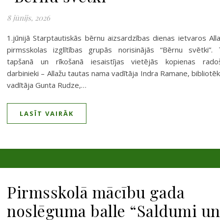
8 jūnijs, 2026
1.jūnijā Starptautiskās bērnu aizsardzības dienas ietvaros All
pirmsskolas izglītības grupās norisinājās “Bērnu svētki”.
tapšanā un rīkošanā iesaistījas vietējās kopienas rado
darbinieki – Allažu tautas nama vadītāja Indra Ramane, bibliotē
vadītāja Gunta Rudze,…
LASĪT VAIRĀK
Pirmsskolā mācību gada
noslēguma balle “Saldumi u