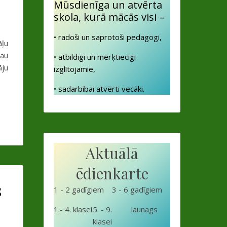
Mūsdienīga un atvērta
skola, kurā mācās visi –
• radoši un saprotoši pedagogi,
āļu
jau
• atbildīgi un mērķtiecīgi
āju
izglītojamie,
• sadarbībai atvērti vecāki.
Aktuālā
ēdienkarte
s
1 - 2 gadīgiem
3 - 6 gadīgiem
1.- 4. klasei
5. - 9.
launags
klasei