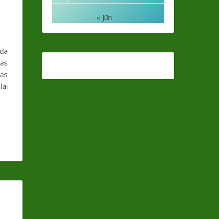
« Jūn
ada
pas
pas
lai