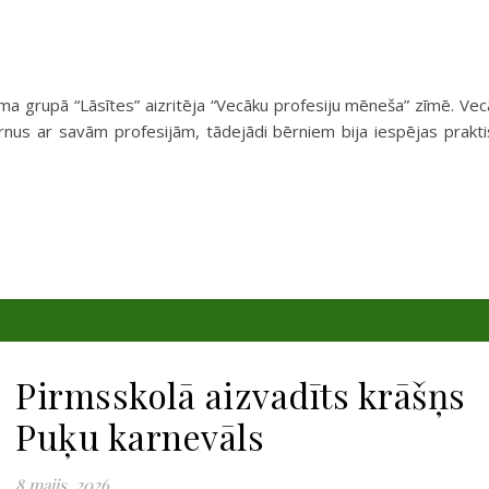
 grupā “Lāsītes” aizritēja “Vecāku profesiju mēneša” zīmē. Vec
bērnus ar savām profesijām, tādejādi bērniem bija iespējas prakti
Pirmsskolā aizvadīts krāšņs
Puķu karnevāls
8 maijs, 2026