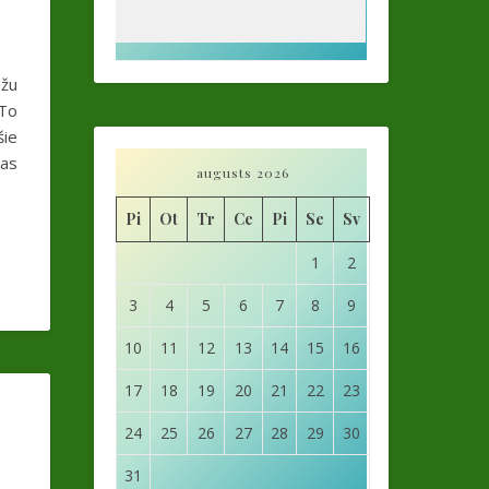
ažu
 To
šie
kas
augusts 2026
Pi
Ot
Tr
Ce
Pi
Se
Sv
1
2
3
4
5
6
7
8
9
10
11
12
13
14
15
16
17
18
19
20
21
22
23
24
25
26
27
28
29
30
n
31