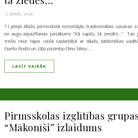
11 jūnijs, 2026
11.jūnijā Allažu pirmsskolā norisinājās tradicionālais vasaras z
un augu iepazīšanas pasākums “Kā sapīsi, tā ziedēs…” Tas 
trešo reizi tapis ciešā sadarbībā ar Allažu bibliotēkas vadīt
Guntu Rudzi un zāļu pazinēju Dinu Siliņu.…
LASĪT VAIRĀK
Pirmsskolas izglītības grupa
“Mākonīši” izlaidums