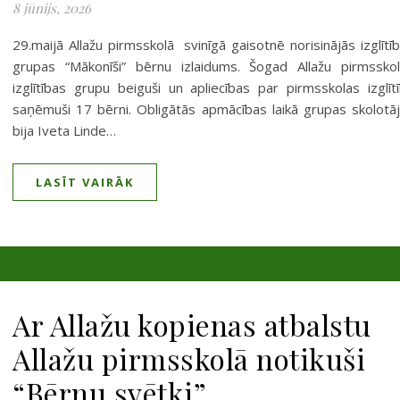
8 jūnijs, 2026
29.maijā Allažu pirmsskolā svinīgā gaisotnē norisinājās izglītī
grupas “Mākonīši” bērnu izlaidums. Šogad Allažu pirmssko
izglītības grupu beiguši un apliecības par pirmsskolas izglīt
saņēmuši 17 bērni. Obligātās apmācības laikā grupas skolotā
bija Iveta Linde…
LASĪT VAIRĀK
Ar Allažu kopienas atbalstu
Allažu pirmsskolā notikuši
“Bērnu svētki”