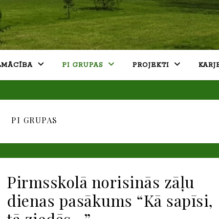
LMĀCĪBA
PI GRUPAS
PROJEKTI
KARJ
PI GRUPAS
Pirmsskolā norisinās zāļu
dienas pasākums “Kā sapīsi,
tā ziedēs…”