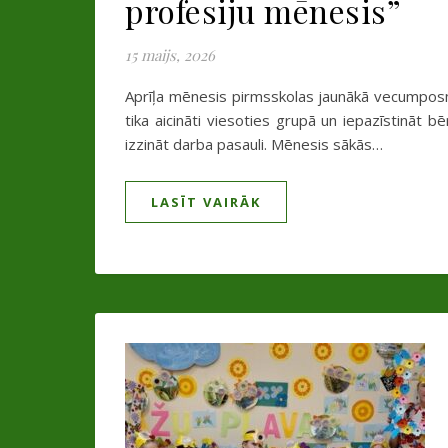
profesiju mēnesis”
15 maijs, 2026
Aprīļa mēnesis pirmsskolas jaunākā vecumposma
tika aicināti viesoties grupā un iepazīstināt 
izzināt darba pasauli. Mēnesis sākās…
LASĪT VAIRĀK