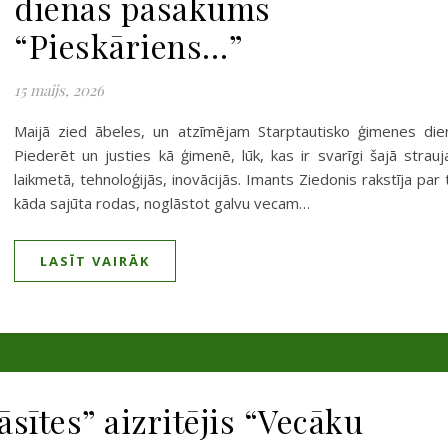
dienas pasākums
“Pieskāriens…”
15 maijs, 2026
Maijā zied ābeles, un atzīmējam Starptautisko ģimenes die
Piederēt un justies kā ģimenē, lūk, kas ir svarīgi šajā strauj
laikmetā, tehnoloģijās, inovācijās. Imants Ziedonis rakstīja par 
kāda sajūta rodas, noglāstot galvu vecam…
LASĪT VAIRĀK
sītes” aizritējis “Vecāku