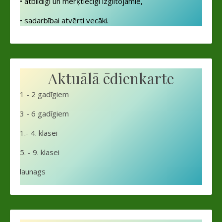
• atbildīgi un mērķtiecīgi izglītojamie,
• sadarbībai atvērti vecāki.
Aktuālā ēdienkarte
1 - 2 gadīgiem
3 - 6 gadīgiem
1.- 4. klasei
5. - 9. klasei
launags