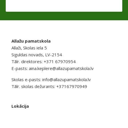
Allažu pamatskola
Allaži, Skolas iela 5
Siguldas novads, LV-2154
Tālr. direktores: +371 67970954
E-pasts:
aina.keplere@allazupamatskola.lv
Skolas e-pasts:
info@allazupamatskola.lv
Tālr. skolas dežurants: +37167970949
Lokācija