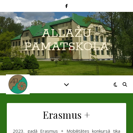
ALLAŽU
PAMATSKOLA
Erasmus +
2023. gadā Erasmus + Mobilitātes konkursā tika