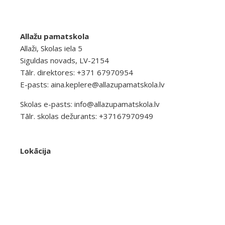
Allažu pamatskola
Allaži, Skolas iela 5
Siguldas novads, LV-2154
Tālr. direktores: +371 67970954
E-pasts:
aina.keplere@allazupamatskola.lv
Skolas e-pasts:
info@allazupamatskola.lv
Tālr. skolas dežurants: +37167970949
Lokācija