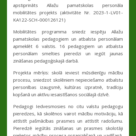
apstiprināts Allažu pamatskolas personāla
mobilitātes projekts (aktivitāte Nr. 2023-1-LV01-
KA122-SCH-000126121)
Mobilitātes programma sniedz iespēju Allažu
pamatskolas pedagogiem un atbalsta personālam
apmeklēt 6 valstis. 16 pedagogiem un atbalsta
personālam smelties pieredzi un iegūt jaunas
zināšanas pedagoģiskajā darbā.
Projekta mērķis: skolā ieviest mūsdienīgu mācību
procesu, sniedzot skolēniem nepieciešamo atbalstu
personības izaugsmē, kultūras izpratnē, tradīciju
kopšanā un aktīvu iesaistīšanos sociālajā dzīvē.
Pedagogi Iedvesmosies no citu valstu pedagogu
pieredzes, kā skolēnos vairot mācību motivāciju, kā
attīstīt pašmācības prasmes un attīstīt radošumu.
Pieredzē iegūtās zināšanas un prasmes skolotāji
pielietos mācību procesa organizēšanā un vadīšanā,