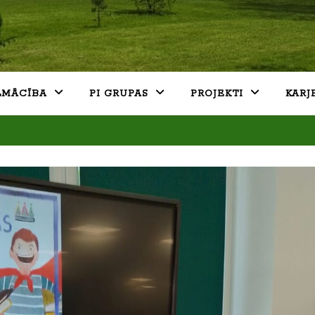
LMĀCĪBA
PI GRUPAS
PROJEKTI
KARJ