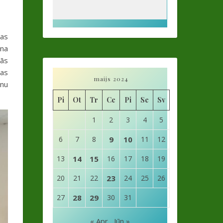
bas
ena
dās
šas
maijs 2024
anu
Pi
Ot
Tr
Ce
Pi
Se
Sv
1
2
3
4
5
6
7
8
9
10
11
12
13
14
15
16
17
18
19
20
21
22
23
24
25
26
27
28
29
30
31
« Apr
Jūn »