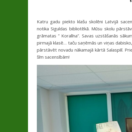
Katru gadu piekto klašu skolēni Latvijā sace
notika Siguldas bibliotēkā. Mūsu skolu pārstā
grāmatas ” Koralīna”. Savas uzstāšanās sākumā
pirmajā klasē… taču saņēmās un viņas dabisko, 
pārstāvēt novadu nākamajā kārtā Salaspilī. Pri
šīm sacensībām!