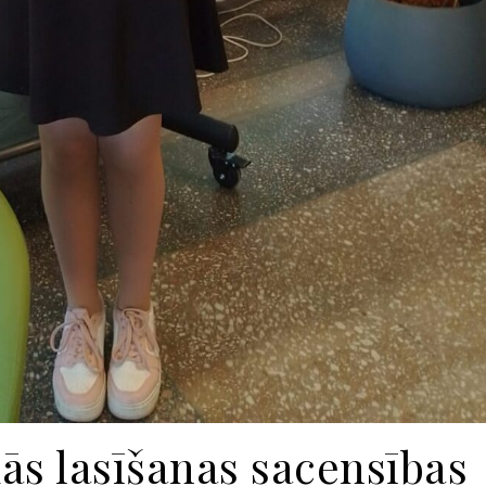
ās lasīšanas sacensības