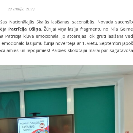
23 maijs, 2024
nšas Nacionālajās Skaļās lasīšanas sacensībās. Novada sacensī
vēja
Patrīcija Ošiņa
. Žūrijai viņa lasīja fragmentu no Nīla Geim
 Patrīcija kļuva emocionāla, jo atcerējās, cik grūti lasīšana ve
emocionālo lasījumu žūrija novērtēja ar 1. vietu. Septembrī jāpo
ecājamies un lepojamies! Paldies skolotājai Inārai par sagatavoš