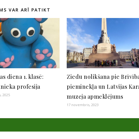
MS VAR ARĪ PATIKT
as diena 1. klasē:
Ziedu nolikšana pie Brīvīb
nieka profesija
pieminekļa un Latvijas Kar
s, 2025
muzeja apmeklējums
17 novembris, 2023