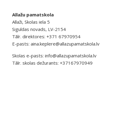
Allažu pamatskola
Allaži, Skolas iela 5
Siguldas novads, LV-2154
Tālr. direktores: +371 67970954
E-pasts:
aina.keplere@allazupamatskola.lv
Skolas e-pasts:
info@allazupamatskola.lv
Tālr. skolas dežurants: +37167970949