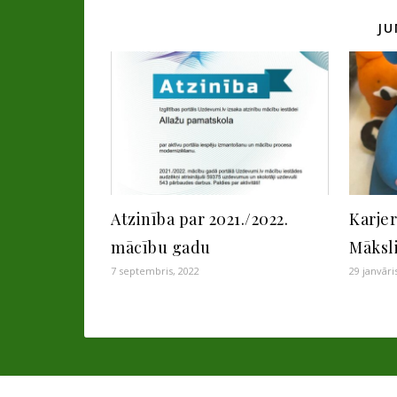
JU
Atzinība par 2021./2022.
Karjer
mācību gadu
Māksli
7 septembris, 2022
29 janvāri