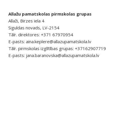
Allažu pamatskolas pirmskolas grupas
Allaži, Birzes iela 4
Siguldas novads, LV-2154
Tālr. direktores: +371 67970954
E-pasts:
aina.keplere@allazupamatskola.lv
Tālr. pirmskolas izglītības grupas: +37162907719
E-pasts:
jana.baranovska@allazupamatskola.lv