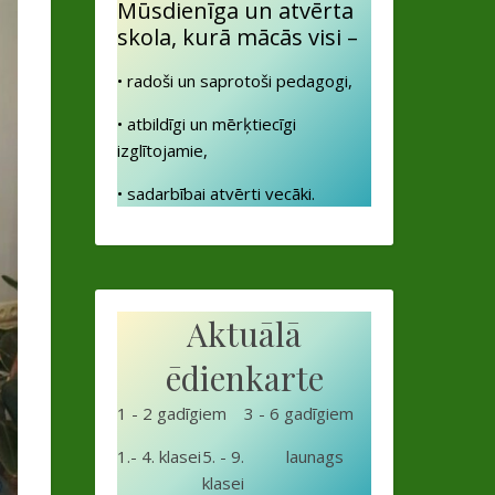
Mūsdienīga un atvērta
skola, kurā mācās visi –
• radoši un saprotoši pedagogi,
• atbildīgi un mērķtiecīgi
izglītojamie,
• sadarbībai atvērti vecāki.
Aktuālā
ēdienkarte
1 - 2 gadīgiem
3 - 6 gadīgiem
1.- 4. klasei
5. - 9.
launags
klasei