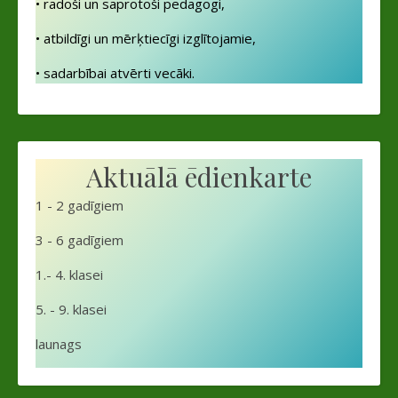
• radoši un saprotoši pedagogi,
• atbildīgi un mērķtiecīgi izglītojamie,
• sadarbībai atvērti vecāki.
Aktuālā ēdienkarte
1 - 2 gadīgiem
3 - 6 gadīgiem
1.- 4. klasei
5. - 9. klasei
launags