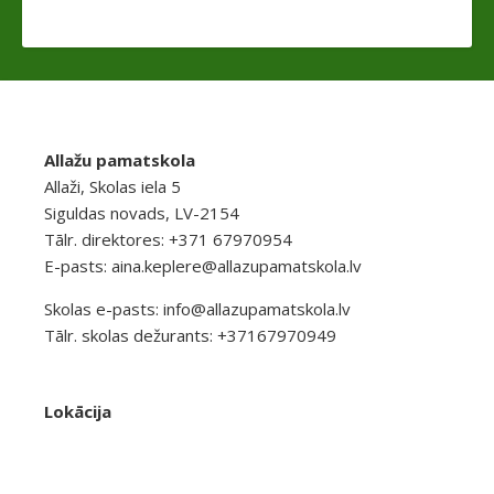
Allažu pamatskola
Allaži, Skolas iela 5
Siguldas novads, LV-2154
Tālr. direktores: +371 67970954
E-pasts:
aina.keplere@allazupamatskola.lv
Skolas e-pasts:
info@allazupamatskola.lv
Tālr. skolas dežurants: +37167970949
Lokācija