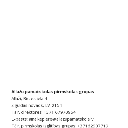
Allažu pamatskolas pirmskolas grupas
Allaži, Birzes iela 4
Siguldas novads, LV-2154
Tālr. direktores: +371 67970954
E-pasts:
aina.keplere@allazupamatskola.lv
Tālr. pirmskolas izglītības grupas: +37162907719