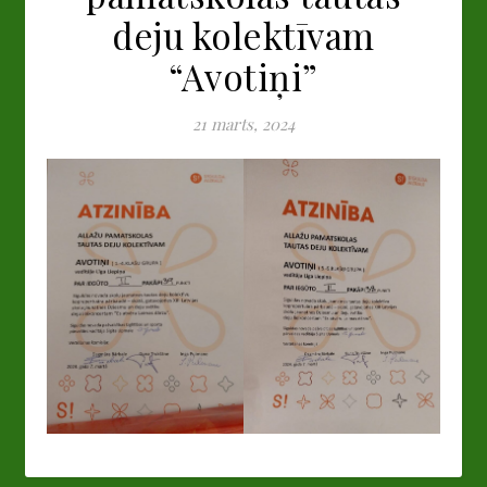
deju kolektīvam
“Avotiņi”
21 marts, 2024