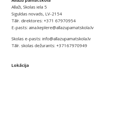
Allaži, Skolas iela 5
Siguldas novads, LV-2154
Tālr. direktores: +371 67970954
E-pasts:
aina.keplere@allazupamatskola.lv
Skolas e-pasts:
info@allazupamatskola.lv
Tālr. skolas dežurants: +37167970949
Lokācija