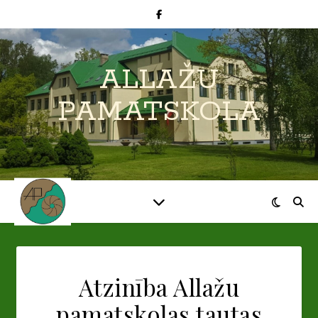
ALLAŽU
PAMATSKOLA
Atzinība Allažu
pamatskolas tautas