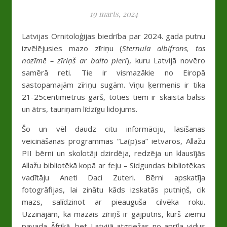
19 marts, 2024
Latvijas Ornitoloģijas biedrība par 2024. gada putnu
izvēlējusies mazo zīriņu (
Sternula albifrons, tas
nozīmē – zīriņš ar balto pieri
), kuru Latvijā novēro
samērā reti. Tie ir vismazākie no Eiropā
sastopamajām zīriņu sugām. Viņu ķermenis ir tika
21-25centimetrus garš, toties tiem ir skaista balss
un ātrs, tauriņam līdzīgu lidojums.
Šo un vēl daudz citu informāciju, lasīšanas
veicināšanas programmas “La(p)sa” ietvaros, Allažu
PII bērni un skolotāji dzirdēja, redzēja un klausījās
Allažu bibliotēkā kopā ar feju – Sidgundas bibliotēkas
vadītāju Aneti Daci Zuteri. Bērni apskatīja
fotogrāfijas, lai zinātu kāds izskatās putniņš, cik
mazs, salīdzinot ar pieauguša cilvēka roku.
Uzzinājām, ka mazais zīriņš ir gājputns, kurš ziemu
pavada Āfrikā, bet Latvijā atgriežas no aprīļa vidus