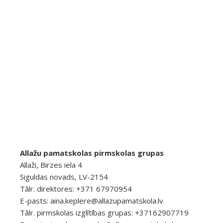
Allažu pamatskolas pirmskolas grupas
Allaži, Birzes iela 4
Siguldas novads, LV-2154
Tālr. direktores: +371 67970954
E-pasts:
aina.keplere@allazupamatskola.lv
Tālr. pirmskolas izglītības grupas: +37162907719