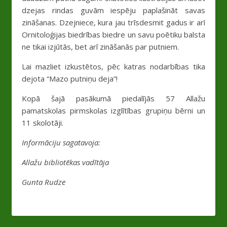
dzejas rindas guvām iespēju paplašināt savas
zināšanas. Dzejniece, kura jau trīsdesmit gadus ir arī
Ornitoloģijas biedrības biedre un savu poētiku balsta
ne tikai izjūtās, bet arī zināšanās par putniem.
Lai mazliet izkustētos, pēc katras nodarbības tika
dejota “Mazo putniņu deja”!
Kopā šajā pasākumā piedalījās 57 Allažu
pamatskolas pirmskolas izglītības grupiņu bērni un
11 skolotāji.
Informāciju sagatavoja:
Allažu bibliotēkas vadītāja
Gunta Rudze