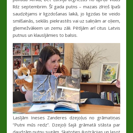
līdz septembrim. Šī gada putns – mazais zīriņš īpaši
saudzējams ir ligzdošanas laikā, jo ligzdas tie veido
smilšainās, seklās piekrastēs vai uz saliņām ar oļiem,
gliemežvākiem un zemu zāli. Pētījām arī citus Latvis
putnus un klausījāmies to balsis.
Lasījām Ineses Zanderes dzejoļus no grāmatiņas
“Putni mūs redz”. Dzejoļi šajā grāmatā stāsta par
daudzām putnu sugām. Skatoties ilustrācijas un lasot