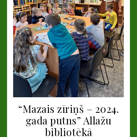
“Mazais zīriņš – 2024.
gada putns” Allažu
bibliotēkā