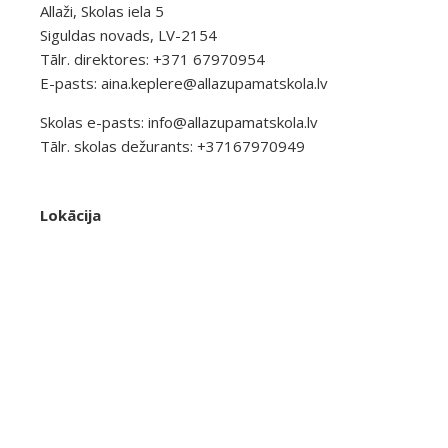
Allaži, Skolas iela 5
Siguldas novads, LV-2154
Tālr. direktores: +371 67970954
E-pasts:
aina.keplere@allazupamatskola.lv
Skolas e-pasts:
info@allazupamatskola.lv
Tālr. skolas dežurants: +37167970949
Lokācija