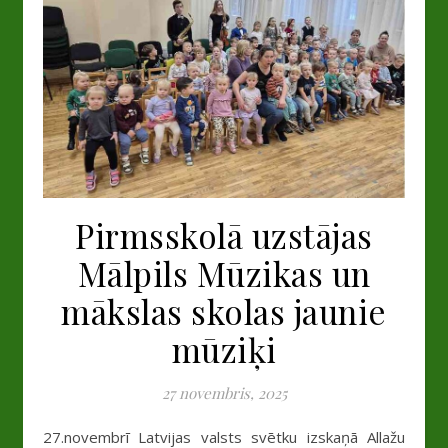
Pirmsskolā uzstājas
Mālpils Mūzikas un
mākslas skolas jaunie
mūziķi
27 novembris, 2025
27.novembrī Latvijas valsts svētku izskaņā Allažu