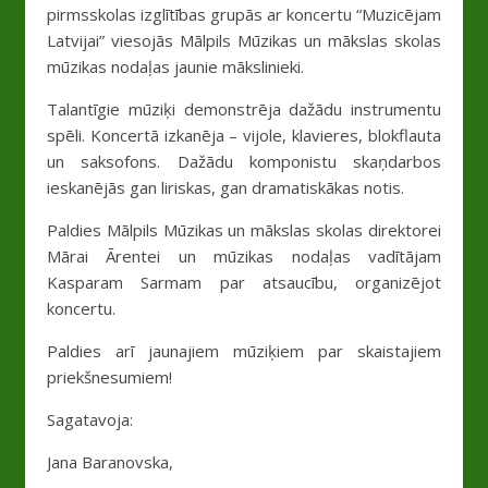
pirmsskolas izglītības grupās ar koncertu “Muzicējam
Latvijai” viesojās Mālpils Mūzikas un mākslas skolas
mūzikas nodaļas jaunie mākslinieki.
Talantīgie mūziķi demonstrēja dažādu instrumentu
spēli. Koncertā izkanēja – vijole, klavieres, blokflauta
un saksofons. Dažādu komponistu skaņdarbos
ieskanējās gan liriskas, gan dramatiskākas notis.
Paldies Mālpils Mūzikas un mākslas skolas direktorei
Mārai Ārentei un mūzikas nodaļas vadītājam
Kasparam Sarmam par atsaucību, organizējot
koncertu.
Paldies arī jaunajiem mūziķiem par skaistajiem
priekšnesumiem!
Sagatavoja:
Jana Baranovska,