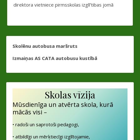
direktora vietniece pirmsskolas izglī’tibas jomā
Skolēnu autobusa maršruts
Izmaiņas AS CATA autobusu kustībā
Skolas vīzija
Mūsdienīga un atvērta skola, kurā
mācās visi –
• radoši un saprotoši pedagogi,
• atbildīgi un mērķtiecīgi izglītojamie,