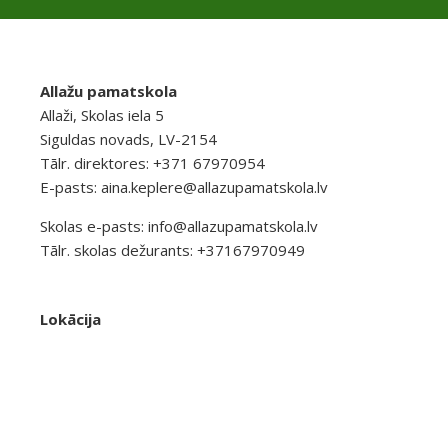
Allažu pamatskola
Allaži, Skolas iela 5
Siguldas novads, LV-2154
Tālr. direktores: +371 67970954
E-pasts:
aina.keplere@allazupamatskola.lv
Skolas e-pasts:
info@allazupamatskola.lv
Tālr. skolas dežurants: +37167970949
Lokācija