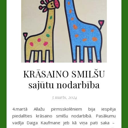
KRĀSAINO SMILŠU
sajūtu nodarbība
5 marts, 2024
4.martā Allažu pirmsskolēniem bija iespēja
piedalīties krāsaino smilšu nodarbībā. Pasākumu
vadīja Daiga Kaufmane jeb kā viņa pati saka –