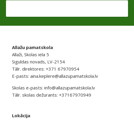
Allažu pamatskola
Allaži, Skolas iela 5
Siguldas novads, LV-2154
Tālr. direktores: +371 67970954
E-pasts:
aina.keplere@allazupamatskola.lv
Skolas e-pasts:
info@allazupamatskola.lv
Tālr. skolas dežurants: +37167970949
Lokācija