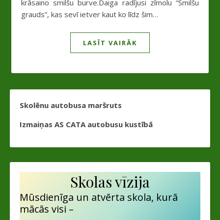
krāsaino smilšu burve.Daiga radījusi zīmolu “Smilšu
grauds”, kas sevī ietver kaut ko līdz šim…
LASĪT VAIRĀK
Skolēnu autobusa maršruts
Izmaiņas AS CATA autobusu kustībā
Skolas vīzija
Mūsdienīga un atvērta skola, kurā
mācās visi –