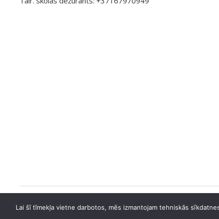
Tālr. skolas dežurants: +37167970949
Ashe Tēma, ko
WP Royal
.
Lai šī tīmekļa vietne darbotos, mēs izmantojam tehniskās sīkdatnes.