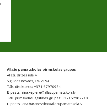
u
Allažu pamatskolas pirmskolas grupas
Allaži, Birzes iela 4
Siguldas novads, LV-2154
Tālr. direktores: +371 67970954
E-pasts:
aina.keplere@allazupamatskola.lv
Tālr. pirmskolas izglītības grupas: +37162907719
E-pasts:
jana.baranovska@allazupamatskola.lv