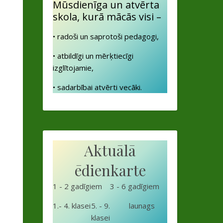
Mūsdienīga un atvērta
skola, kurā mācās visi –
• radoši un saprotoši pedagogi,
• atbildīgi un mērķtiecīgi
izglītojamie,
• sadarbībai atvērti vecāki.
Aktuālā
ēdienkarte
1 - 2 gadīgiem
3 - 6 gadīgiem
1.- 4. klasei
5. - 9.
launags
klasei