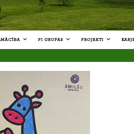
LMĀCĪBA
PI GRUPAS
PROJEKTI
KARJ