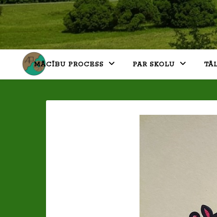
MĀCĪBU PROCESS
PAR SKOLU
TĀ