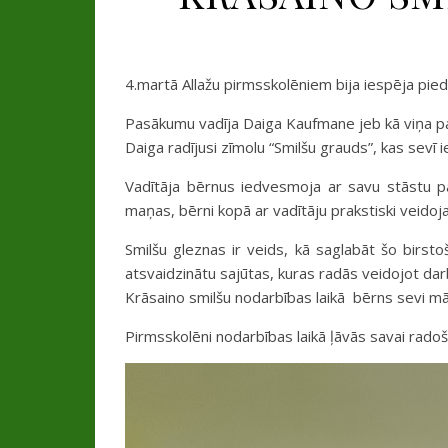
4.martā Allažu pirmsskolēniem bija iespēja pied
Pasākumu vadīja Daiga Kaufmane jeb kā viņa pa
Daiga radījusi zīmolu “Smilšu grauds”, kas sevī i
Vadītāja bērnus iedvesmoja ar savu stāstu pa
maņas, bērni kopā ar vadītāju prakstiski veidoj
Smilšu gleznas ir veids, kā saglabāt šo birstošo
atsvaidzinātu sajūtas, kuras radās veidojot dar
Krāsaino smilšu nodarbības laikā bērns sevi māksl
Pirmsskolēni nodarbības laikā ļāvās savai radoša