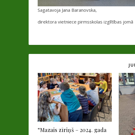
Sagatavoja Jana Baranovska,
direktora vietniece pirmsskolas izglītības jomā
JU
“Mazais zīriņš – 2024. gada