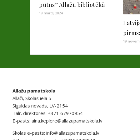
putns” Allažu bibliotēkā
19 marts, 2024
Latvij
pirms
19 novemb
Allažu pamatskola
Allaži, Skolas iela 5
Siguldas novads, LV-2154
Tālr. direktores: +371 67970954
E-pasts:
aina.keplere@allazupamatskola.lv
Skolas e-pasts:
info@allazupamatskola.lv