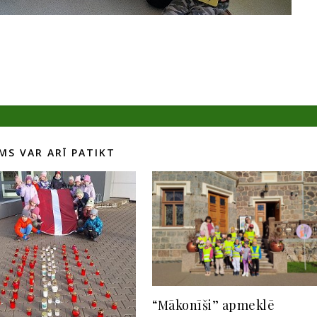
MS VAR ARĪ PATIKT
“Mākonīši” apmeklē