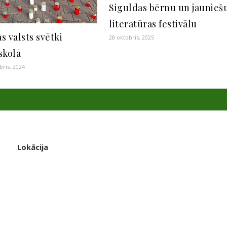
Siguldas bērnu un jaunieš
literatūras festivālu
as valsts svētki
28 oktobris, 2025
skolā
ris, 2024
Lokācija