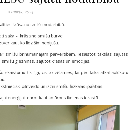
5 marts, 2024
alīties krāsaino smilšu nodarbībā.
ti saka – krāsaino smilšu burve.
etver kaut ko līdz šim nebijušu.
r smilšu brīnumainajām pārvērtībām. Iesaistot taktilās sajūtas
a smilšu glezniņas, sajūtot krāsas un emocijas.
 skaistumu tik ilgi, cik to vēlamies, lai pēc laika atkal aplūkotu
bu.
inieciski pilnveido un izzin smilšu fiizkālās īpašības.
jai enerģijai, darot kaut ko ārpus ikdienas ierastā.