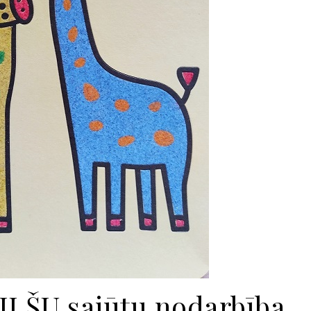
LŠU sajūtu nodarbība