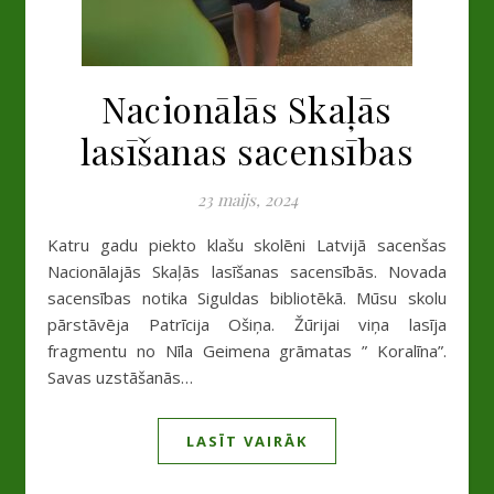
Nacionālās Skaļās
lasīšanas sacensības
23 maijs, 2024
Katru gadu piekto klašu skolēni Latvijā sacenšas
Nacionālajās Skaļās lasīšanas sacensībās. Novada
sacensības notika Siguldas bibliotēkā. Mūsu skolu
pārstāvēja Patrīcija Ošiņa. Žūrijai viņa lasīja
fragmentu no Nīla Geimena grāmatas ” Koralīna”.
Savas uzstāšanās…
LASĪT VAIRĀK