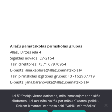
Allažu pamatskolas pirmskolas grupas
Allaži, Birzes iela 4
Siguldas novads, LV-2154
Tālr. direktores: +371 67970954
E-pasts:
aina.keplere@allazupamatskola.lv
Tālr. pirmskolas izglītības grupas: +37162907719
E-pasts:
jana.baranovska@allazupamatskola.lv
Lai šī tīmekļa vietne darbotos, mēs izmantojam tehniskās
sīkdatnes. Lai uzzinātu vairāk par mūsu sīkdatņu politiku,
© 2026 Allažu pamatskola
Privātuma politika
lūdzam izmantot interneta saiti “Vairāk informācijas”
Ashe Tēma, ko
WP Royal
.