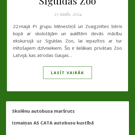
Siguldas Zoo
23 maijs, 2024
22.maijā PI grupu Mēnestiņš un Zvaigznītes bērni
kopā ar skolotājām un auklītēm devās mācību
ekskursijā uz Siguldas Zoo, lai iepazītos ar tur
mītošajiem dzīvniekiem. Šis ir lielākais privātais Zoo
Latvijā, kas atrodas Gaujas…
LASĪT VAIRĀK
Skolēnu autobusa maršruts
Izmaiņas AS CATA autobusu kustībā