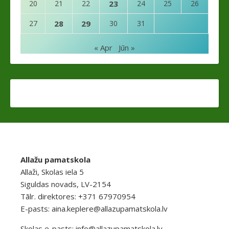
20
21
22
23
24
25
26
27
28
29
30
31
« Apr
Jūn »
Allažu pamatskola
Allaži, Skolas iela 5
Siguldas novads, LV-2154
Tālr. direktores: +371 67970954
E-pasts:
aina.keplere@allazupamatskola.lv
Skolas e-pasts:
info@allazupamatskola.lv