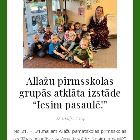
Allažu pirmsskolas
grupās atklāta izstāde
“Iesim pasaulē!”
28 maijs, 2024
No 21. – 31.maijam Allažu pamatskolas pirmsskolas
izglītības grupās skatāma izstāde “Iesim pasaulē”.