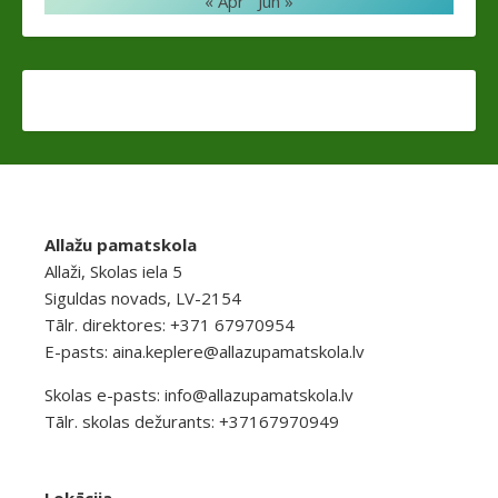
« Apr
Jūn »
Allažu pamatskola
Allaži, Skolas iela 5
Siguldas novads, LV-2154
Tālr. direktores: +371 67970954
E-pasts:
aina.keplere@allazupamatskola.lv
Skolas e-pasts:
info@allazupamatskola.lv
Tālr. skolas dežurants: +37167970949