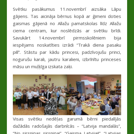
Svētku pasākumus 11.novembrī aizsāka Lāpu
gājiens. Tas aicināja bērnus kopā ar ģimeni doties
gaismas gājienā no Allažu pamatskolas līdz Allažu
ciema centram, kur noslēdzās ar svētku brīdi.
Savukārt 14.novembrī pirmsskolēniem bija
iespējams noskatīties izrādi “Trakā diena pasaku
pilī”
.
Stāstu par kādu princesi, padzīvojušu princi,
nogurušu karali, jautru karalieni, izbrīnītu princeses
māsu un muļķīga izskata zaķi.
Visas svētku nedēļas garumā bērni piedalījās
dažādās radošajās darbnīcās – “Latvija mandalās”,
“No sirsniņas sirsniņai”, “Gaisma Latvijai!”, “Latvijas