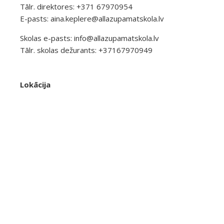
Tālr. direktores: +371 67970954
E-pasts:
aina.keplere@allazupamatskola.lv
Skolas e-pasts:
info@allazupamatskola.lv
Tālr. skolas dežurants: +37167970949
Lokācija