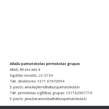
Allažu pamatskolas pirmskolas grupas
Allaži, Birzes iela 4
Siguldas novads, LV-2154
Tālr. direktores: +371 67970954
E-pasts:
aina.keplere@allazupamatskola.lv
Tālr. pirmskolas izglītības grupas: +37162907719
E-pasts:
jana.baranovska@allazupamatskola.lv