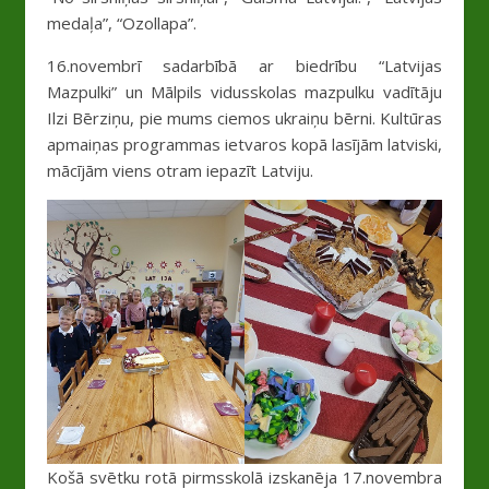
medaļa”, “Ozollapa”.
16.novembrī sadarbībā ar biedrību “Latvijas
Mazpulki” un Mālpils vidusskolas mazpulku vadītāju
Ilzi Bērziņu, pie mums ciemos ukraiņu bērni. Kultūras
apmaiņas programmas ietvaros kopā lasījām latviski,
mācījām viens otram iepazīt Latviju.
Košā svētku rotā pirmsskolā izskanēja 17.novembra