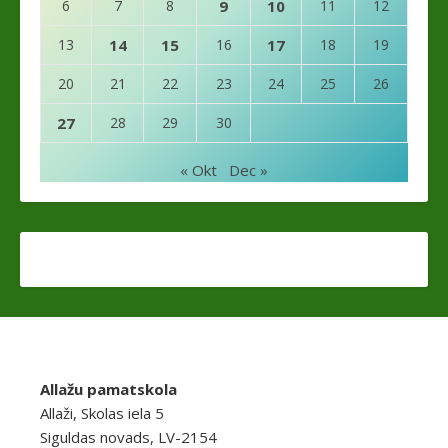
6
7
8
9
10
11
12
13
14
15
16
17
18
19
20
21
22
23
24
25
26
27
28
29
30
« Okt
Dec »
Allažu pamatskola
Allaži, Skolas iela 5
Siguldas novads, LV-2154