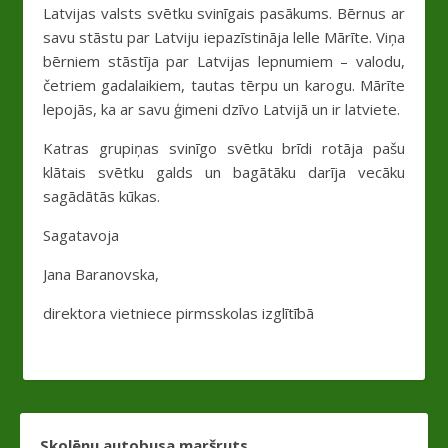
Latvijas valsts svētku svinīgais pasākums. Bērnus ar
savu stāstu par Latviju iepazīstināja lelle Mārīte. Viņa
bērniem stāstīja par Latvijas lepnumiem – valodu,
četriem gadalaikiem, tautas tērpu un karogu. Mārīte
lepojās, ka ar savu ģimeni dzīvo Latvijā un ir latviete.
Katras grupiņas svinīgo svētku brīdi rotāja pašu
klātais svētku galds un bagātāku darīja vecāku
sagādātās kūkas.
Sagatavoja
Jana Baranovska,
direktora vietniece pirmsskolas izglītībā
Skolēnu autobusa maršruts