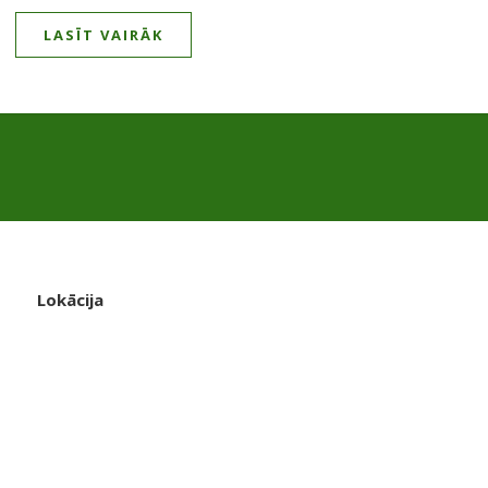
LASĪT VAIRĀK
Lokācija