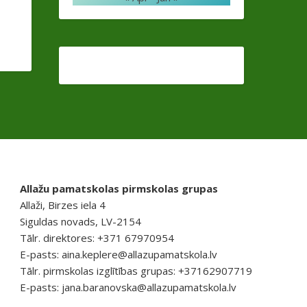
Allažu pamatskolas pirmskolas grupas
Allaži, Birzes iela 4
Siguldas novads, LV-2154
Tālr. direktores: +371 67970954
E-pasts:
aina.keplere@allazupamatskola.lv
Tālr. pirmskolas izglītības grupas: +37162907719
E-pasts:
jana.baranovska@allazupamatskola.lv