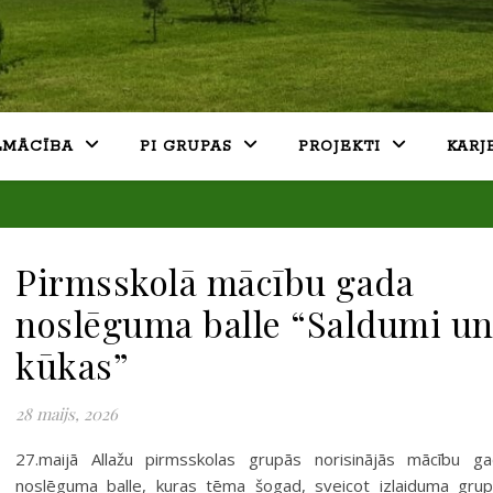
LMĀCĪBA
PI GRUPAS
PROJEKTI
KARJ
Pirmsskolā mācību gada
noslēguma balle “Saldumi u
kūkas”
28 maijs, 2026
27.maijā Allažu pirmsskolas grupās norisinājās mācību g
noslēguma balle, kuras tēma šogad, sveicot izlaiduma gru