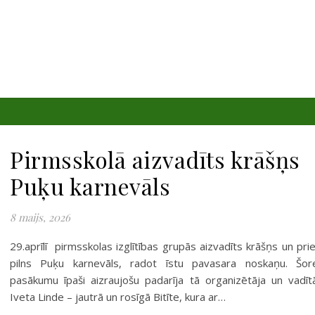
Pirmsskolā aizvadīts krāšņs
Puķu karnevāls
8 maijs, 2026
29.aprīlī pirmsskolas izglītības grupās aizvadīts krāšņs un pri
pilns Puķu karnevāls, radot īstu pavasara noskaņu. Šor
pasākumu īpaši aizraujošu padarīja tā organizētāja un vadīt
Iveta Linde – jautrā un rosīgā Bitīte, kura ar…