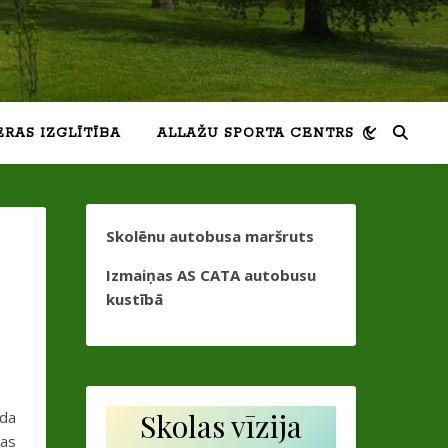
ERAS IZGLĪTĪBA
ALLAŽU SPORTA CENTRS
Skolēnu autobusa maršruts
Izmaiņas AS CATA autobusu
n
kustībā
Skolas vīzija
ada
pas