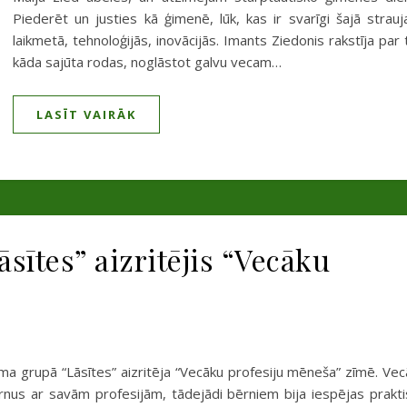
Piederēt un justies kā ģimenē, lūk, kas ir svarīgi šajā strauj
laikmetā, tehnoloģijās, inovācijās. Imants Ziedonis rakstīja par 
kāda sajūta rodas, noglāstot galvu vecam…
LASĪT VAIRĀK
sītes” aizritējis “Vecāku
 grupā “Lāsītes” aizritēja “Vecāku profesiju mēneša” zīmē. Vec
bērnus ar savām profesijām, tādejādi bērniem bija iespējas prakti