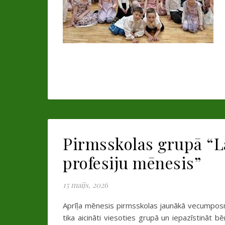
Pirmsskolas grupā “Lā
profesiju mēnesis”
15 maijs, 2026
Aprīļa mēnesis pirmsskolas jaunākā vecumposma
tika aicināti viesoties grupā un iepazīstināt 