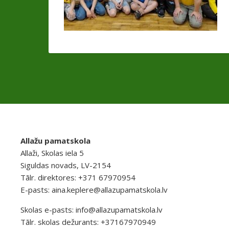
Allažu pamatskola
Allaži, Skolas iela 5
Siguldas novads, LV-2154
Tālr. direktores: +371 67970954
E-pasts:
aina.keplere@allazupamatskola.lv
Skolas e-pasts:
info@allazupamatskola.lv
Tālr. skolas dežurants: +37167970949