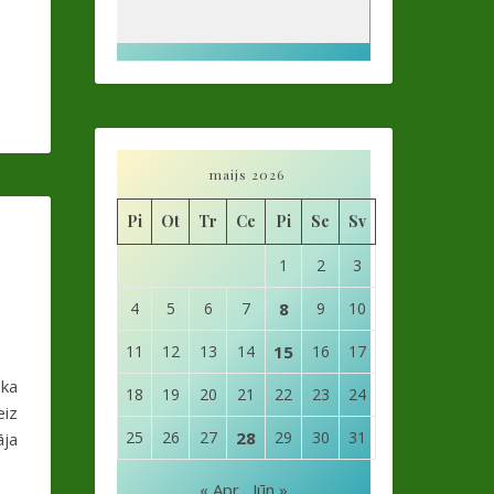
maijs 2026
Pi
Ot
Tr
Ce
Pi
Se
Sv
1
2
3
4
5
6
7
8
9
10
11
12
13
14
15
16
17
eka
18
19
20
21
22
23
24
eiz
25
26
27
28
29
30
31
āja
« Apr
Jūn »