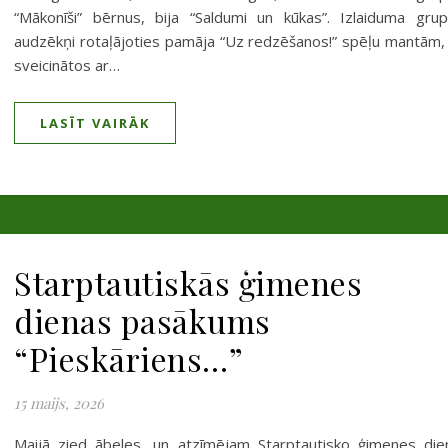
“Mākonīši” bērnus, bija “Saldumi un kūkas”. Izlaiduma gru
audzēkņi rotaļājoties pamāja “Uz redzēšanos!” spēļu mantām, 
sveicinātos ar…
LASĪT VAIRĀK
Starptautiskās ģimenes
dienas pasākums
“Pieskāriens…”
15 maijs, 2026
Maijā zied ābeles, un atzīmējam Starptautisko ģimenes die