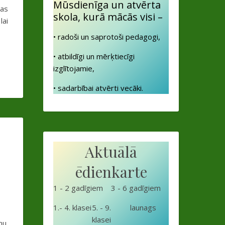
Mūsdienīga un atvērta
pas
skola, kurā mācās visi –
lai
• radoši un saprotoši pedagogi,
• atbildīgi un mērķtiecīgi
izglītojamie,
• sadarbībai atvērti vecāki.
Aktuālā
ēdienkarte
1 - 2 gadīgiem
3 - 6 gadīgiem
1.- 4. klasei
5. - 9.
launags
klasei
nu.