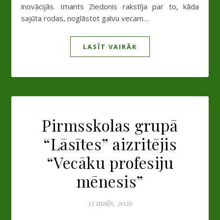
inovācijās. Imants Ziedonis rakstīja par to, kāda
sajūta rodas, noglāstot galvu vecam…
LASĪT VAIRĀK
Pirmsskolas grupā
“Lāsītes” aizritējis
“Vecāku profesiju
mēnesis”
15 maijs, 2026