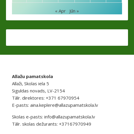
« Apr
Jūn »
Allažu pamatskola
Allaži, Skolas iela 5
Siguldas novads, LV-2154
Tālr. direktores: +371 67970954
E-pasts:
aina.keplere@allazupamatskola.lv
Skolas e-pasts:
info@allazupamatskola.lv
Tālr. skolas dežurants: +37167970949