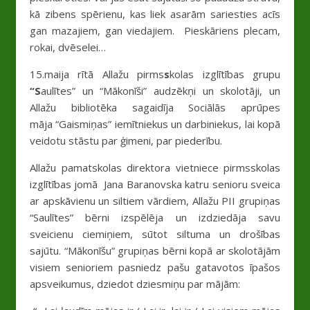
kā zibens spērienu, kas liek asarām sariesties acīs
gan mazajiem, gan viedajiem. Pieskāriens plecam,
rokai, dvēselei…
15.maija rītā Allažu pirms
s
kolas izglītības grupu
“S
aulītes” un “Mākonīši” audzēkņi un skolotāji, un
Allažu bibliotēka sagaidīja Sociālās aprūpes
māja “Gaismiņas” iemītniekus un darbiniekus, lai kopā
veidotu stāstu par ģimeni, par piederību.
Allažu pamatskolas direktora vietniece pirmsskolas
izglītības jomā Jana Baranovska katru senioru sveica
ar apskāvienu un siltiem vārdiem, Allažu PII grupiņas
“Saulītes” bērni izspēlēja un izdziedāja savu
sveicienu ciemiņiem, sūtot siltuma un drošības
sajūtu. “Mākonīšu” grupiņas bērni kopā ar skolotājām
visiem senioriem pasniedz pašu gatavotos īpašos
apsveikumus, dziedot dziesmiņu par mājām: