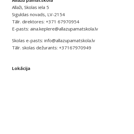
Allažu pamatskola
Allaži, Skolas iela 5
Siguldas novads, LV-2154
Tālr. direktores: +371 67970954
E-pasts:
aina.keplere@allazupamatskola.lv
Skolas e-pasts:
info@allazupamatskola.lv
Tālr. skolas dežurants: +37167970949
Lokācija