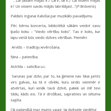
“…Lai ļaudīm mājas ir./ Lai ir, lai ir,/ Lai visiem mājas
ir/ Un visiem savās mājās labi klājas!…”(P.Brūveris)
Paldies Ingunai Kalvišai par muzikālo pavadījumu.
Pēc bērnu koncerta, bibliotēkā sākām veidot savu
īpašo koku – “Viedo vērtību koks”. Tas ir koks, kur
lapu vietā būs viedo dzīves vērtības. Piemēri:
Arvīds – tradīciju ievērošana;
Ņina – pateicība;
Astrīda – saticība u.c.
Sarunas par dzīvi, par to, ka ģimene nav tikai jumts
virs galvas, ka tā ir cilvēki, kuru sirdis vienmēr ir
atvērtas, kuri ienāk tavā dzīvē, paliek un mīl tevi
tādu, kāds esi. Tā ir drošības, sapratnes un siltuma
sajūta.
Cik patiesībā maz mums vajag, lai dvēsele ziedētu!