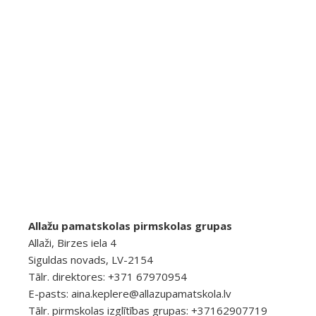
Allažu pamatskolas pirmskolas grupas
Allaži, Birzes iela 4
Siguldas novads, LV-2154
Tālr. direktores: +371 67970954
E-pasts:
aina.keplere@allazupamatskola.lv
Tālr. pirmskolas izglītības grupas: +37162907719