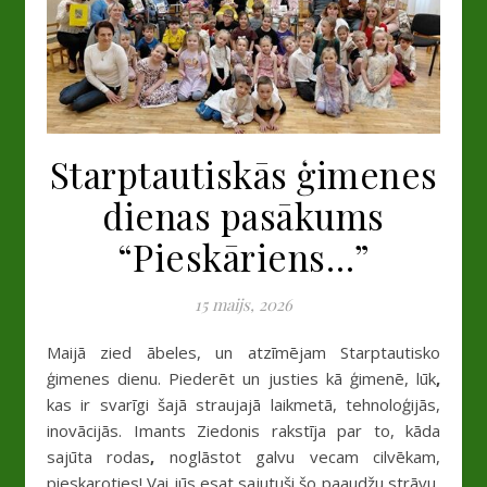
Starptautiskās ģimenes
dienas pasākums
“Pieskāriens…”
15 maijs, 2026
Maijā zied ābeles, un atzīmējam Starptautisko
ģimenes dienu. Piederēt un justies kā ģimenē, lūk
,
kas ir svarīgi šajā straujajā laikmetā, tehnoloģijās,
inovācijās. Imants Ziedonis rakstīja par to, kāda
sajūta rodas
,
noglāstot galvu vecam cilvēkam,
pieskaroties! Vai jūs esat sajutuši šo paaudžu strāvu,