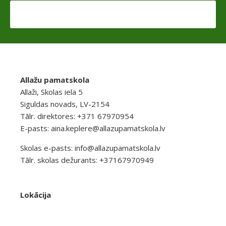
Allažu pamatskola
Allaži, Skolas iela 5
Siguldas novads, LV-2154
Tālr. direktores: +371 67970954
E-pasts:
aina.keplere@allazupamatskola.lv
Skolas e-pasts:
info@allazupamatskola.lv
Tālr. skolas dežurants: +37167970949
Lokācija