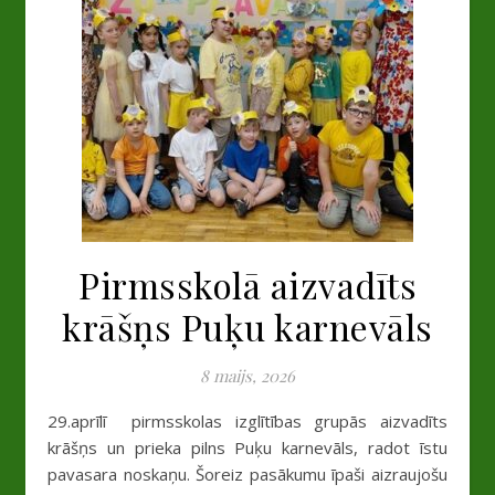
Pirmsskolā aizvadīts
krāšņs Puķu karnevāls
8 maijs, 2026
29.aprīlī pirmsskolas izglītības grupās aizvadīts
krāšņs un prieka pilns Puķu karnevāls, radot īstu
pavasara noskaņu. Šoreiz pasākumu īpaši aizraujošu