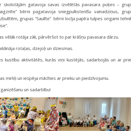
r skolotājām gatavoja savas izvēlētās pavasara puķes – gru
vaigznīte” bērni pagatavoja sniegpulkstenīšu vainadziņus, gru
bulītēm, grupas “Saulīte” bērni locīja papīra tulpes origami tehni
se”.
kas vēlāk rotāja zāli, pārvēršot to par krāšņu pavasara dārzu.
ildināja rotaļas, dzejoļi un dziesmas.
s kustību aktivitātēs, kurās viņi kustējās, sadarbojās un ar pri
as mirkļi un iespēja mācīties ar prieku un piedzīvojumu.
organizēšanu un sadarbību!