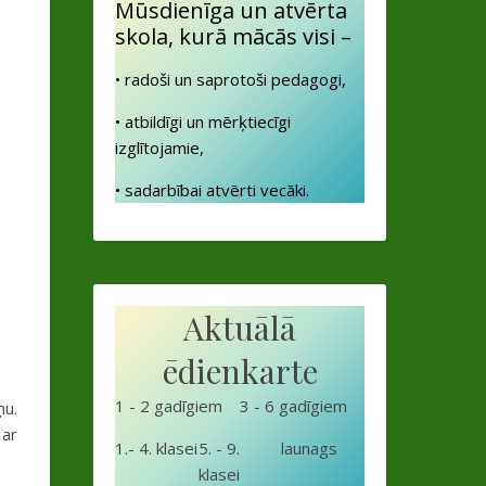
Mūsdienīga un atvērta
skola, kurā mācās visi –
• radoši un saprotoši pedagogi,
• atbildīgi un mērķtiecīgi
izglītojamie,
• sadarbībai atvērti vecāki.
Aktuālā
ēdienkarte
1 - 2 gadīgiem
3 - 6 gadīgiem
ņu.
 ar
1.- 4. klasei
5. - 9.
launags
klasei