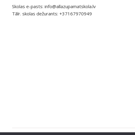
Skolas e-pasts:
info@allazupamatskola.lv
Tālr. skolas dežurants: +37167970949