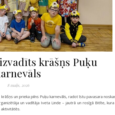
izvadīts krāšņs Puķu
karnevāls
8 maijs, 2026
s krāšņs un prieka pilns Puķu karnevāls, radot īstu pavasara noska
ganizētāja un vadītāja Iveta Linde – jautrā un rosīgā Bitīte, kura
 aktivitātēs.