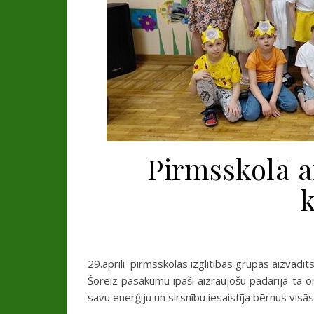
Pirmsskolā a
29.aprīlī pirmsskolas izglītības grupās aizvadīt
Šoreiz pasākumu īpaši aizraujošu padarīja tā or
savu enerģiju un sirsnību iesaistīja bērnus visās