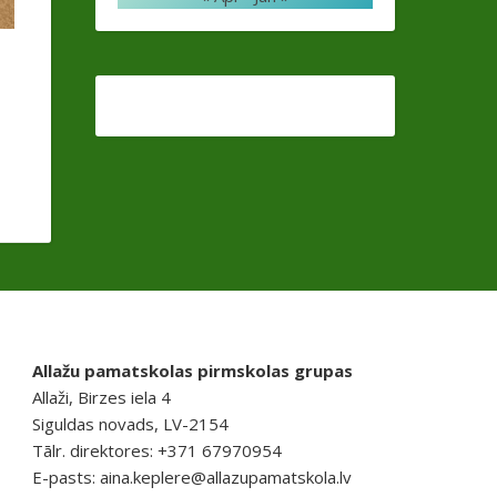
Allažu pamatskolas pirmskolas grupas
Allaži, Birzes iela 4
Siguldas novads, LV-2154
Tālr. direktores: +371 67970954
E-pasts:
aina.keplere@allazupamatskola.lv