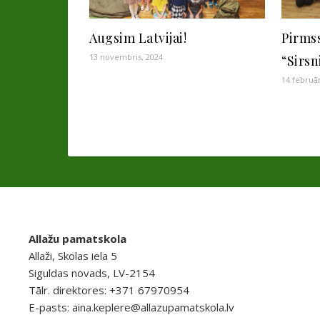
Augsim Latvijai!
Pirms
13 novembris, 2024
“Sirsn
14 februār
Allažu pamatskola
Allaži, Skolas iela 5
Siguldas novads, LV-2154
Tālr. direktores: +371 67970954
E-pasts:
aina.keplere@allazupamatskola.lv