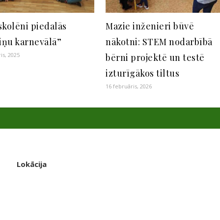
skolēni piedalās
Mazie inženieri būvē
iņu karnevālā”
nākotni: STEM nodarbībā
is, 2025
bērni projektē un testē
izturīgākos tiltus
16 februāris, 2026
Lokācija