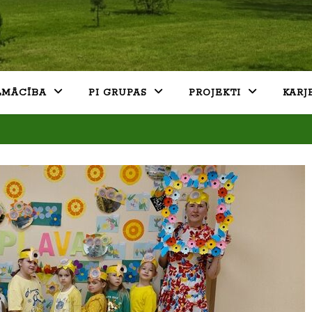
LMĀCĪBA
PI GRUPAS
PROJEKTI
KARJ