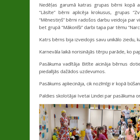
Nedēļas garumā katras grupas bērni kopā a
“Lāsīte” bērni aplicēja krokusus, grupas “Z
“Mēnestiņš” bērni radošos darbu veidoja par viz
bet grupā “Mākonīši” darbi tapa par tēmu “Narci
Katrs bērns bija izveidojis savu unikālo ziedu, 
Karnevāla laikā norisinājās tērpu parāde, ko pap
Pasākuma vadītāja Bitīte aicināja bērnus dotie
piedalījās dažādos uzdevumos.
Pasākums apliecināja, cik nozīmīgi ir kopā būšan
Paldies skolotājai Ivetai Lindei par pasākuma 