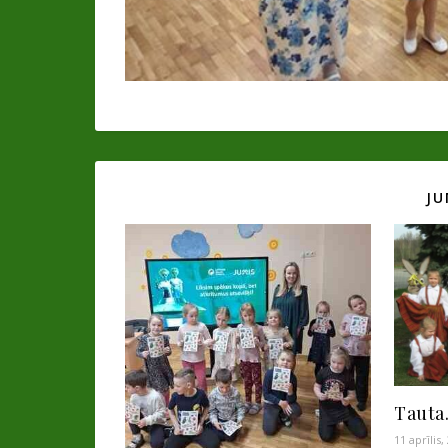
JU
Tauta.
11 aprīlis,