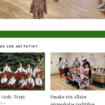
MS VAR ARĪ PATIKT
 Gods. Tērpi.
Pasaku rīts Allažu
 2024
pirmsskolas izglītības