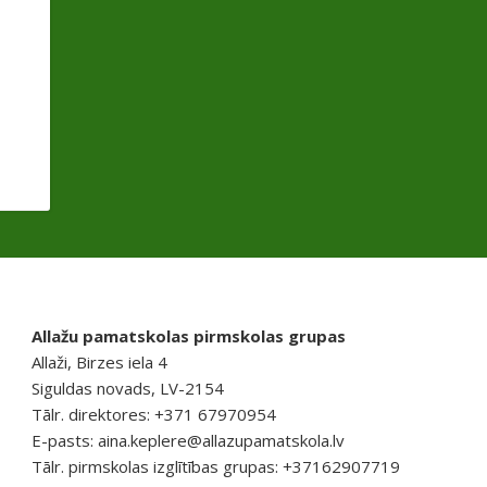
Allažu pamatskolas pirmskolas grupas
Allaži, Birzes iela 4
Siguldas novads, LV-2154
Tālr. direktores: +371 67970954
E-pasts:
aina.keplere@allazupamatskola.lv
Tālr. pirmskolas izglītības grupas: +37162907719