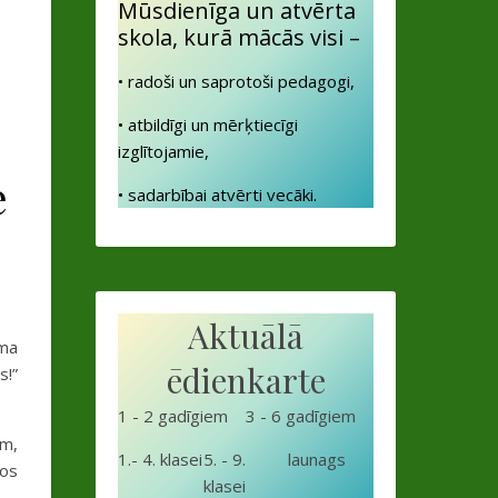
Mūsdienīga un atvērta
skola, kurā mācās visi –
• radoši un saprotoši pedagogi,
• atbildīgi un mērķtiecīgi
izglītojamie,
e
• sadarbībai atvērti vecāki.
Aktuālā
uma
ēdienkarte
s!”
1 - 2 gadīgiem
3 - 6 gadīgiem
ām,
1.- 4. klasei
5. - 9.
launags
los
klasei