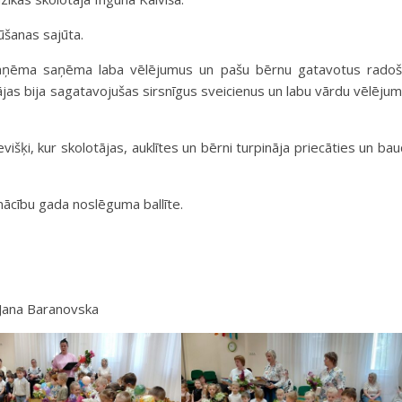
ūšanas sajūta.
 saņēma saņēma laba vēlējumus un pašu bērnu gatavotus rado
jas bija sagatavojušas sirsnīgus sveicienus un labu vārdu vēlēju
išķi, kur skolotājas, auklītes un bērni turpināja priecāties un bau
mācību gada noslēguma ballīte.
ā Jana Baranovska