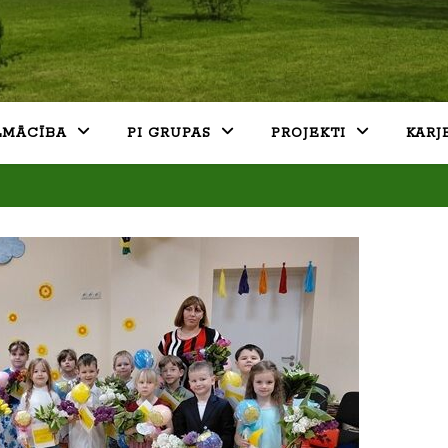
LMĀCĪBA
PI GRUPAS
PROJEKTI
KARJ