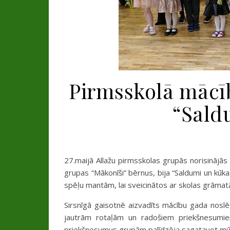
Pirmsskolā mācī
“Sald
27.maijā Allažu pirmsskolas grupās norisinājā
grupas “Mākonīši” bērnus, bija “Saldumi un kūk
spēļu mantām, lai sveicinātos ar skolas grāmat
Sirsnīgā gaisotnē aizvadīts mācību gada nos
jautrām rotaļām un radošiem priekšnesumie
priekšnesumus grupām palīdzēja sagatavot mūzi