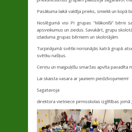
Pasākuma laikā valdīja prieks, smiekli un kopā b
Noslēgumā visi PI grupas “Mākonīši” bērni
apsveikumus un ziedus. Savukārt, grupu skolotā
izlaiduma grupas bērniem un skolotājām.
Turpinājumā svētki norisinājās katrā grupā atsev
svētku našķus.
Ceriņu un maijpuķīšu smaržas apvīta pavadīta 
Lai skaista vasara ar jauniem piedzīvojumiem!
Sagatavoja:
direktora vietniece pirmsskolas izglītības jom