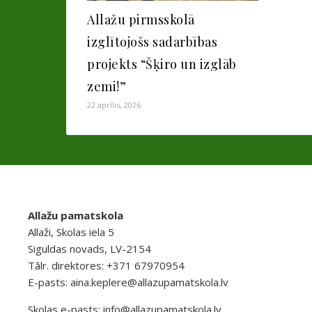
Allažu pirmsskolā
izglītojošs sadarbības
projekts “Šķiro un izglāb
zemi!”
22 aprīlis, 2026
Allažu pamatskola
Allaži, Skolas iela 5
Siguldas novads, LV-2154
Tālr. direktores: +371 67970954
E-pasts:
aina.keplere@allazupamatskola.lv
Skolas e-pasts:
info@allazupamatskola.lv