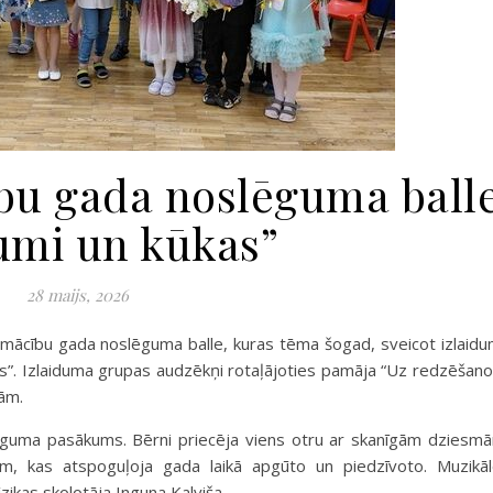
bu gada noslēguma ball
umi un kūkas”
28 maijs, 2026
s mācību gada noslēguma balle, kuras tēma šogad, sveicot izlaid
as”. Izlaiduma grupas audzēkņi rotaļājoties pamāja “Uz redzēšano
ām.
lēguma pasākums. Bērni priecēja viens otru ar skanīgām dziesm
m, kas atspoguļoja gada laikā apgūto un piedzīvoto. Muzikā
kas skolotāja Inguna Kalviša.