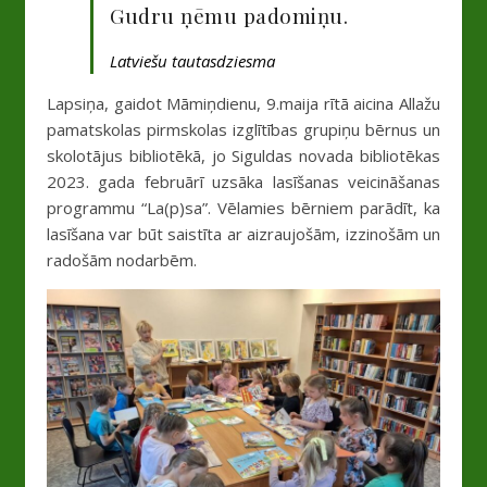
Gudru ņēmu padomiņu.
Latviešu tautasdziesma
Lapsiņa, gaidot Māmiņdienu, 9.maija rītā aicina Allažu
pamatskolas pirmskolas izglītības grupiņu bērnus un
skolotājus bibliotēkā, jo Siguldas novada bibliotēkas
2023. gada februārī uzsāka lasīšanas veicināšanas
programmu “La(p)sa”. Vēlamies bērniem parādīt, ka
lasīšana var būt saistīta ar aizraujošām, izzinošām un
radošām nodarbēm.