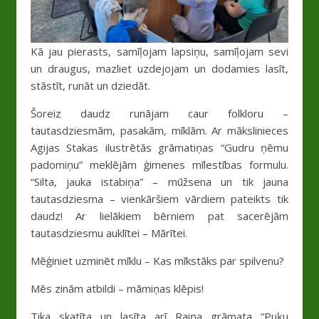
Kā jau pierasts, samīļojam lapsiņu, samīļojam sevi
un draugus, mazliet uzdejojam un dodamies lasīt,
stāstīt, runāt un dziedāt.
Šoreiz daudz runājam caur folkloru –
tautasdziesmām, pasakām, mīklām. Ar mākslinieces
Agijas Stakas ilustrētās grāmatiņas “Gudru ņēmu
padomiņu” meklējām ģimenes mīlestības formulu.
“Silta, jauka istabiņa” – mūžsena un tik jauna
tautasdziesma – vienkāršiem vārdiem pateikts tik
daudz! Ar lielākiem bērniem pat sacerējām
tautasdziesmu auklītei – Mārītei.
Mēģiniet uzminēt mīklu – Kas mīkstāks par spilvenu?
Mēs zinām atbildi – māmiņas klēpis!
Tika skatīta un lasīta arī Raiņa grāmata “Puķu