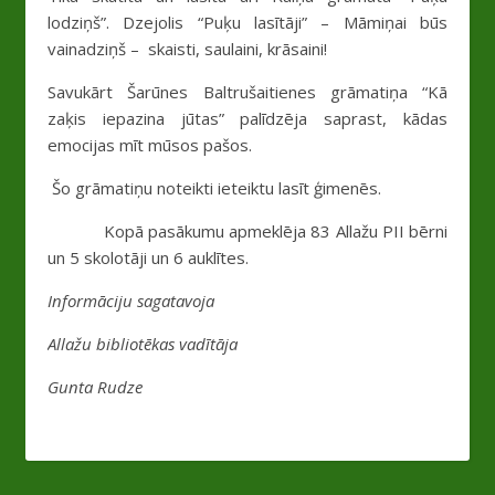
lodziņš”. Dzejolis “Puķu lasītāji” – Māmiņai būs
vainadziņš – skaisti, saulaini, krāsaini!
Savukārt Šarūnes Baltrušaitienes grāmatiņa “Kā
zaķis iepazina jūtas” palīdzēja saprast, kādas
emocijas mīt mūsos pašos.
Šo grāmatiņu noteikti ieteiktu lasīt ģimenēs.
Kopā pasākumu apmeklēja 83 Allažu PII bērni
un 5 skolotāji un 6 auklītes.
Informāciju sagatavoja
Allažu bibliotēkas vadītāja
Gunta Rudze