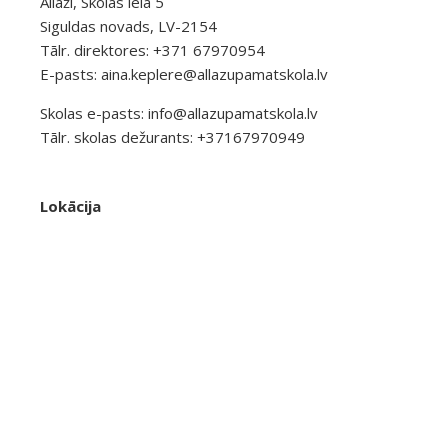
Allaži, Skolas iela 5
Siguldas novads, LV-2154
Tālr. direktores: +371 67970954
E-pasts:
aina.keplere@allazupamatskola.lv
Skolas e-pasts:
info@allazupamatskola.lv
Tālr. skolas dežurants: +37167970949
Lokācija