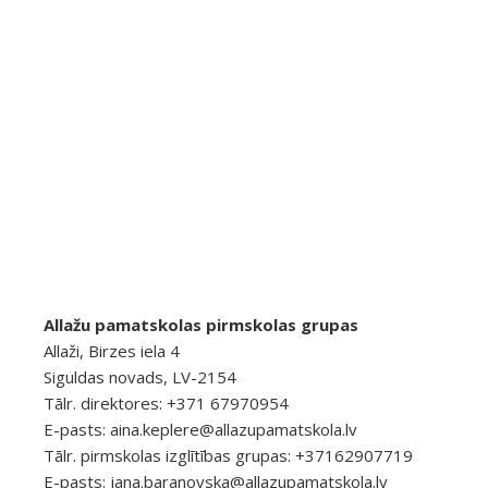
Allažu pamatskolas pirmskolas grupas
Allaži, Birzes iela 4
Siguldas novads, LV-2154
Tālr. direktores: +371 67970954
E-pasts:
aina.keplere@allazupamatskola.lv
Tālr. pirmskolas izglītības grupas: +37162907719
E-pasts:
jana.baranovska@allazupamatskola.lv