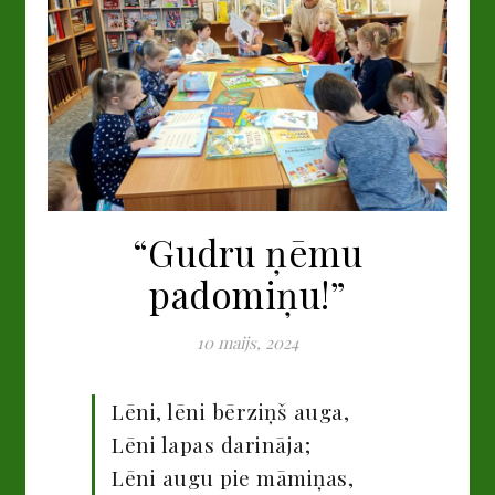
“Gudru ņēmu
padomiņu!”
10 maijs, 2024
Lēni, lēni bērziņš auga,
Lēni lapas darināja;
Lēni augu pie māmiņas,