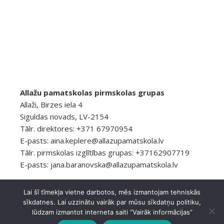
Allažu pamatskolas pirmskolas grupas
Allaži, Birzes iela 4
Siguldas novads, LV-2154
Tālr. direktores: +371 67970954
E-pasts:
aina.keplere@allazupamatskola.lv
Tālr. pirmskolas izglītības grupas: +37162907719
E-pasts:
jana.baranovska@allazupamatskola.lv
Lai šī tīmekļa vietne darbotos, mēs izmantojam tehniskās
sīkdatnes. Lai uzzinātu vairāk par mūsu sīkdatņu politiku,
© 2026 Allažu pamatskola
Privātuma politika
lūdzam izmantot interneta saiti “Vairāk informācijas”
Ashe Tēma, ko
WP Royal
.