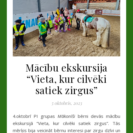
Mācību ekskursija
“Vieta, kur cilvēki
satiek zirgus”
5 oktobris, 2023
4.oktobrī PI grupas
Mākonīši
bērni devās mācību
ekskursijā “Vieta, kur cilvēki satiek zirgus”. Tās
mērķis bija veicināt bērnu interesi par zirgu dzīvi un