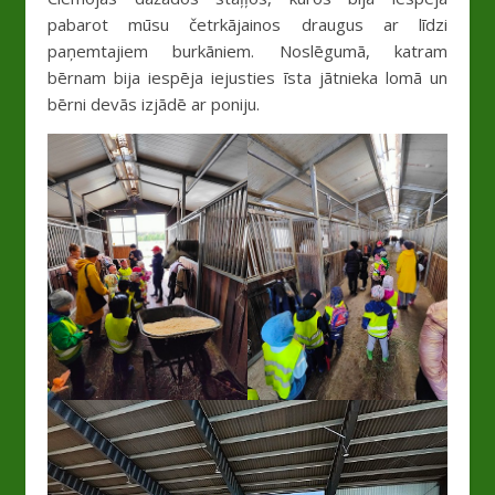
pabarot mūsu četrkājainos draugus ar līdzi
paņemtajiem burkāniem. Noslēgumā, katram
bērnam bija iespēja iejusties īsta jātnieka lomā un
bērni devās izjādē ar poniju.