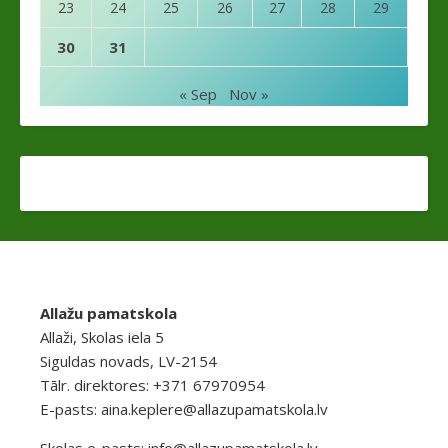
23
24
25
26
27
28
29
30
31
« Sep
Nov »
Allažu pamatskola
Allaži, Skolas iela 5
Siguldas novads, LV-2154
Tālr. direktores: +371 67970954
E-pasts:
aina.keplere@allazupamatskola.lv
Skolas e-pasts:
info@allazupamatskola.lv