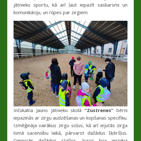
jātnieku sportu, kā arī ļaut iepazīt saskarsmi un
komunikāciju, un rūpes par zirgiem.
Inčukalna Jauno jātnieku skolā
“Zustrenes”
bērni
iepazinās ar zirgu audzēšanas un kopšanas specifiku.
Izmēģināja vairākus zirgu soļus, kā arī iejutās zirga
lomā sacensību laikā, pārvarot dažādus šķēršļus.
Ciemojās dažādos staļļos, kuros bija iespēja