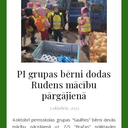
PI grupas bērni dodas
Rudens mācību
pārgājienā
5 oktobris, 2023
4.oktobrī pirmsskolas grupas “Saulītes” bērni devās
mācību pārgājienā uz Z/S “Bračas” noliktavām