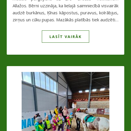
Allažos. Bērni uzzināja, ka lielajā saimniecībā visvairāk
audzē burkānus, Ķīnas kāpostus, puravus, kolrābjus,
zirņus un cūku pupas. Mazākās platībās tiek audzēti…
LASĪT VAIRĀK