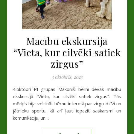
Mācību ekskursija
“Vieta, kur cilvēki satiek
zirgus”
5 oktobris, 2023
4.oktobrī PI grupas Mākonīši bērni devās mācību
ekskursijā “Vieta, kur cilvēki satiek zirgus”. Tās
mērķis bija veicināt bērnu interesi par zirgu dzīvi un
jātnieku sportu, kā arī ļaut iepazīt saskarsmi un
komunikāciju, un…