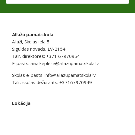
Allažu pamatskola
Allaži, Skolas iela 5
Siguldas novads, LV-2154
Tālr. direktores: +371 67970954
E-pasts:
aina.keplere@allazupamatskola.lv
Skolas e-pasts:
info@allazupamatskola.lv
Tālr. skolas dežurants: +37167970949
Lokācija