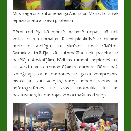
Mūs sagaidīja automehāniķi Andris un Māris, lai tuvāk
iepazīstinātu ar savu profesiju.
Bērni redzēja kā montē, balansē riepas, kā tiek
veikta riteņa nomaiņa. Riteni pieskrūvē ar dinamo
metrisko atslēgu, lai skrūves neatskrūvētos.
Saimnieki izrādīja, kā automašīna tiek pacelta ar
pacēlāju. Apskatījām, kādi instrumenti nepieciešami,
lai veiktu auto remontēšanas darbus. Bērni paši
izmēģināja, kā ir darboties ar gaisa kompresora
pistoli un, kuri vēlējās, varēja ieņemt vietas un
nofotografēties uz krosa motocikla, kā arī
paklausīties, kā darbojās krosa mašīnas dzinējs.