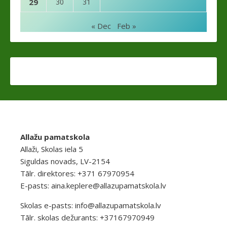
29
30
31
« Dec
Feb »
Allažu pamatskola
Allaži, Skolas iela 5
Siguldas novads, LV-2154
Tālr. direktores: +371 67970954
E-pasts:
aina.keplere@allazupamatskola.lv
Skolas e-pasts:
info@allazupamatskola.lv
Tālr. skolas dežurants: +37167970949