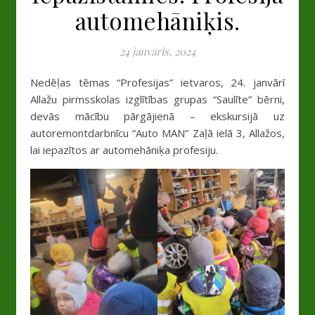
automehāniķis.
24 janvāris, 2024
Nedēļas tēmas “Profesijas” ietvaros, 24. janvārī
Allažu pirmsskolas izglītības grupas “Saulīte” bērni,
devās mācību pārgājienā – ekskursijā uz
autoremontdarbnīcu “Auto MAN” Zaļā ielā 3, Allažos,
lai iepazītos ar automehāniķa profesiju.