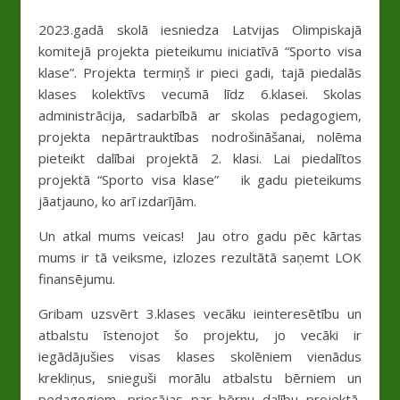
2023.gadā skolā iesniedza Latvijas Olimpiskajā
komitejā projekta pieteikumu iniciatīvā “Sporto visa
klase”. Projekta termiņš ir pieci gadi, tajā piedalās
klases kolektīvs vecumā līdz 6.klasei. Skolas
administrācija, sadarbībā ar skolas pedagogiem,
projekta nepārtrauktības nodrošināšanai, nolēma
pieteikt dalībai projektā 2. klasi. Lai piedalītos
projektā “Sporto visa klase” ik gadu pieteikums
jāatjauno, ko arī izdarījām.
Un atkal mums veicas! Jau otro gadu pēc kārtas
mums ir tā veiksme, izlozes rezultātā saņemt LOK
finansējumu.
Gribam uzsvērt 3.klases vecāku ieinteresētību un
atbalstu īstenojot šo projektu, jo vecāki ir
iegādājušies visas klases skolēniem vienādus
krekliņus, snieguši morālu atbalstu bērniem un
pedagogiem, priecājas par bērnu dalību projektā,