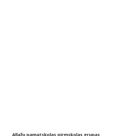
Allažu pamatskolas pirmskolas grupas