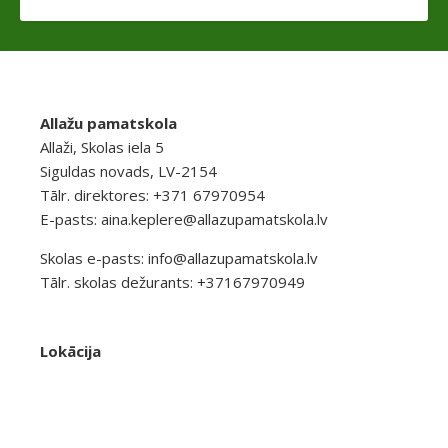
Allažu pamatskola
Allaži, Skolas iela 5
Siguldas novads, LV-2154
Tālr. direktores: +371 67970954
E-pasts:
aina.keplere@allazupamatskola.lv
Skolas e-pasts:
info@allazupamatskola.lv
Tālr. skolas dežurants: +37167970949
Lokācija