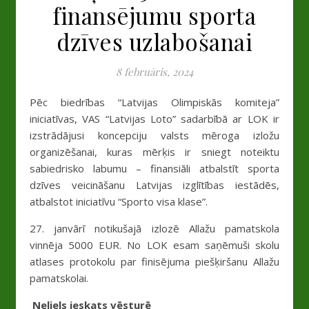
finansējumu sporta
dzīves uzlabošanai
8 februāris, 2024
Pēc biedrības “Latvijas Olimpiskās komiteja”
iniciatīvas, VAS “Latvijas Loto” sadarbībā ar LOK ir
izstrādājusi koncepciju valsts mēroga izložu
organizēšanai, kuras mērķis ir sniegt noteiktu
sabiedrisko labumu – finansiāli atbalstīt sporta
dzīves veicināšanu Latvijas izglītības iestādēs,
atbalstot iniciatīvu “Sporto visa klase”.
27. janvārī notikušajā izlozē Allažu pamatskola
vinnēja 5000 EUR. No LOK esam saņēmuši skolu
atlases protokolu par finisējuma piešķiršanu Allažu
pamatskolai.
Neliels ieskats vēsturē