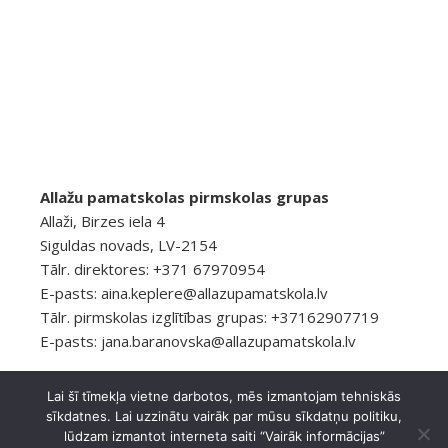
Allažu pamatskolas pirmskolas grupas
Allaži, Birzes iela 4
Siguldas novads, LV-2154
Tālr. direktores: +371 67970954
E-pasts:
aina.keplere@allazupamatskola.lv
Tālr. pirmskolas izglītības grupas: +37162907719
E-pasts:
jana.baranovska@allazupamatskola.lv
Lai šī tīmekļa vietne darbotos, mēs izmantojam tehniskās
sīkdatnes. Lai uzzinātu vairāk par mūsu sīkdatņu politiku,
© 2026 Allažu pamatskola
Privātuma politika
lūdzam izmantot interneta saiti “Vairāk informācijas”