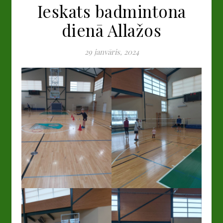
Ieskats badmintona
dienā Allažos
29 janvāris, 2024