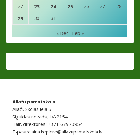
22
23
24
25
26
27
28
29
30
31
« Dec
Feb »
Allažu pamatskola
Allaži, Skolas iela 5
Siguldas novads, LV-2154
Tālr. direktores: +371 67970954
E-pasts:
aina.keplere@allazupamatskola.lv