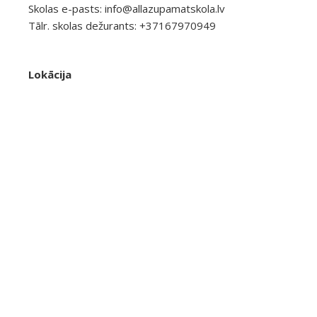
Skolas e-pasts:
info@allazupamatskola.lv
Tālr. skolas dežurants: +37167970949
Lokācija