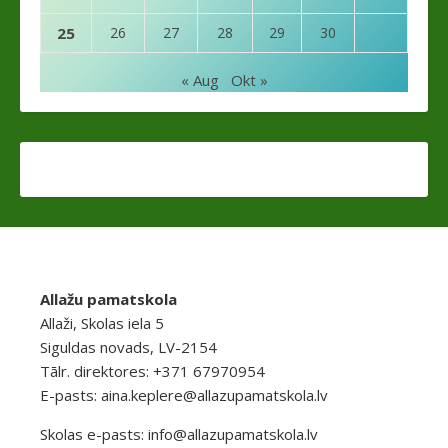
25
26
27
28
29
30
« Aug
Okt »
Allažu pamatskola
Allaži, Skolas iela 5
Siguldas novads, LV-2154
Tālr. direktores: +371 67970954
E-pasts:
aina.keplere@allazupamatskola.lv
Skolas e-pasts:
info@allazupamatskola.lv