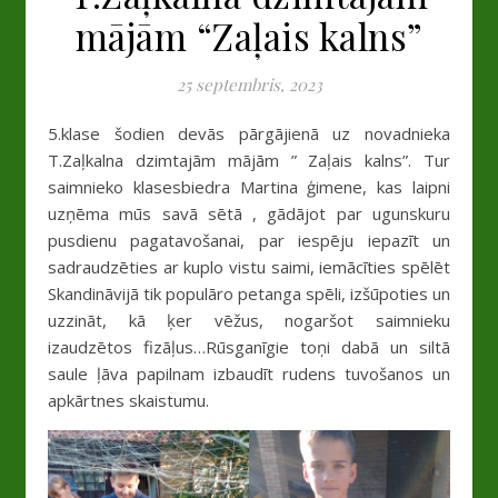
mājām “Zaļais kalns”
25 septembris, 2023
5.klase šodien devās pārgājienā uz novadnieka
T.Zaļkalna dzimtajām mājām ” Zaļais kalns”. Tur
saimnieko klasesbiedra Martina ģimene, kas laipni
uzņēma mūs savā sētā , gādājot par ugunskuru
pusdienu pagatavošanai, par iespēju iepazīt un
sadraudzēties ar kuplo vistu saimi, iemācīties spēlēt
Skandināvijā tik populāro petanga spēli, izšūpoties un
uzzināt, kā ķer vēžus, nogaršot saimnieku
izaudzētos fizāļus…Rūsganīgie toņi dabā un siltā
saule ļāva papilnam izbaudīt rudens tuvošanos un
apkārtnes skaistumu.