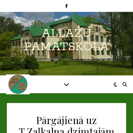
ALLAŽU
PAMATSKOLA
Pārgājienā uz
T.Zaļkalna dzimtajām