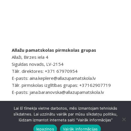
Allažu pamatskolas pirmskolas grupas
Allaži, Birzes iela 4
Siguldas novads, LV-2154
Tālr. direktores: +371 67970954
E-pasts:
aina.keplere@allazupamatskola.lv
Tālr. pirmskolas izglītības grupas: +37162907719
E-pasts:
jana.baranovska@allazupamatskola.lv
Lai šī tīmekļa vietne darbotos, mēs izmantojam tehniskās
sīkdatnes. Lai uzzinātu vairāk par mūsu sīkdatņu politiku,
© 2026 Allažu pamatskola
Privātuma politika
lūdzam izmantot interneta saiti “Vairāk informācijas”
Ashe Tēma, ko
WP Royal
.
Iepazinos
Vairāk informācijas