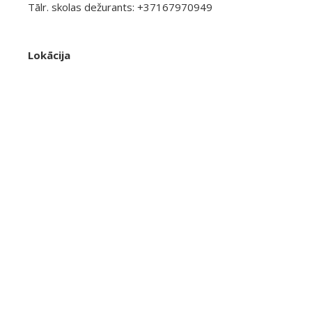
Tālr. skolas dežurants: +37167970949
Lokācija