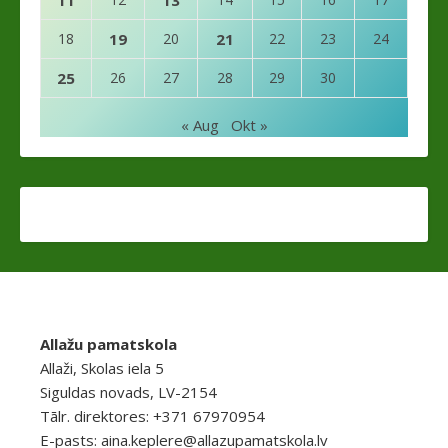
11
13
18
19
20
21
22
23
24
25
26
27
28
29
30
« Aug
Okt »
Allažu pamatskola
Allaži, Skolas iela 5
Siguldas novads, LV-2154
Tālr. direktores: +371 67970954
E-pasts:
aina.keplere@allazupamatskola.lv