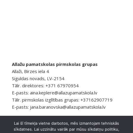
Allažu pamatskolas pirmskolas grupas
Allaži, Birzes iela 4
Siguldas novads, LV-2154
Tālr. direktores: +371 67970954
E-pasts:
aina.keplere@allazupamatskola.lv
Tālr. pirmskolas izglītības grupas: +37162907719
E-pasts:
jana.baranovska@allazupamatskola.lv
Lai šī tīmekļa vietne darbotos, mēs izmantojam tehniskās
sīkdatnes. Lai uzzinātu vairāk par mūsu sīkdatņu politiku,