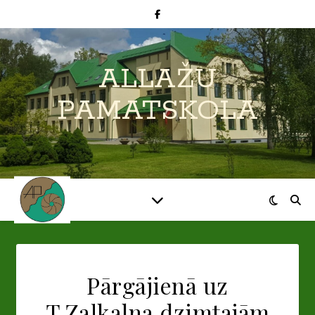
ALLAŽU
PAMATSKOLA
Pārgājienā uz
T.Zaļkalna dzimtajām