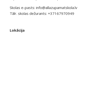
Skolas e-pasts:
info@allazupamatskola.lv
Tālr. skolas dežurants: +37167970949
Lokācija