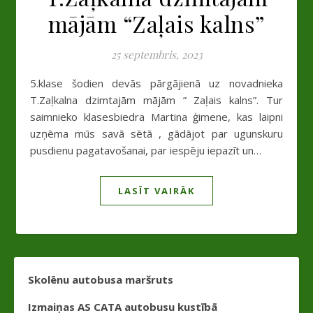
mājām “Zaļais kalns”
25 septembris, 2023
5.klase šodien devās pārgājienā uz novadnieka
T.Zaļkalna dzimtajām mājām ” Zaļais kalns”. Tur
saimnieko klasesbiedra Martina ģimene, kas laipni
uzņēma mūs savā sētā , gādājot par ugunskuru
pusdienu pagatavošanai, par iespēju iepazīt un…
LASĪT VAIRĀK
Skolēnu autobusa maršruts
Izmaiņas AS CATA autobusu kustībā