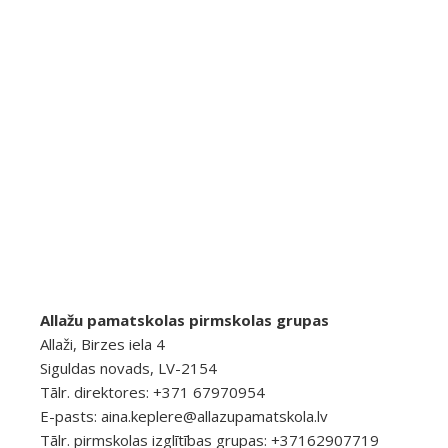
Allažu pamatskolas pirmskolas grupas
Allaži, Birzes iela 4
Siguldas novads, LV-2154
Tālr. direktores: +371 67970954
E-pasts:
aina.keplere@allazupamatskola.lv
Tālr. pirmskolas izglītības grupas: +37162907719