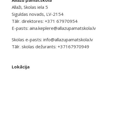
Allažu pamatskola
Allaži, Skolas iela 5
Siguldas novads, LV-2154
Tālr. direktores: +371 67970954
E-pasts:
aina.keplere@allazupamatskola.lv
Skolas e-pasts:
info@allazupamatskola.lv
Tālr. skolas dežurants: +37167970949
Lokācija