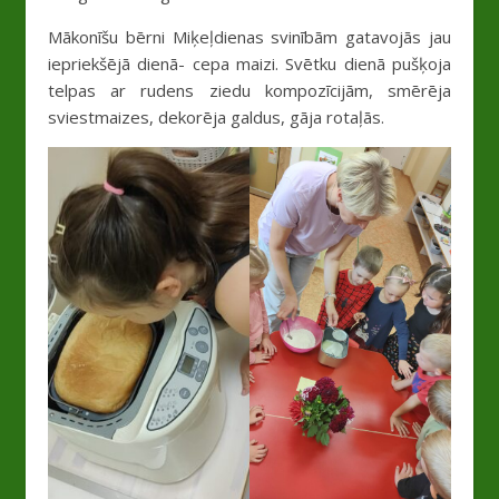
Mākonīšu bērni Miķeļdienas svinībām gatavojās jau
iepriekšējā dienā- cepa maizi. Svētku dienā pušķoja
telpas ar rudens ziedu kompozīcijām, smērēja
sviestmaizes, dekorēja galdus, gāja rotaļās.