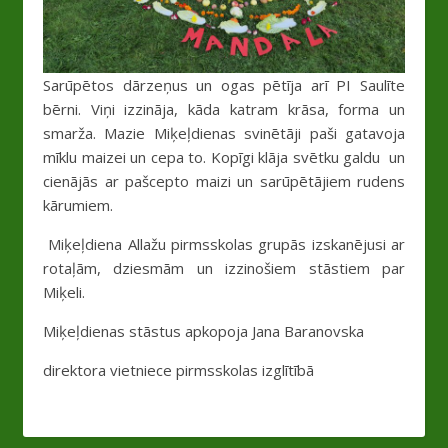
Sarūpētos dārzeņus un ogas pētīja arī PI Saulīte
bērni. Viņi izzināja, kāda katram krāsa, forma un
smarža. Mazie Miķeļdienas svinētāji paši gatavoja
mīklu maizei un cepa to. Kopīgi klāja svētku galdu un
cienājās ar pašcepto maizi un sarūpētājiem rudens
kārumiem.
Miķeļdiena Allažu pirmsskolas grupās izskanējusi ar
rotaļām, dziesmām un izzinošiem stāstiem par
Miķeli.
Miķeļdienas stāstus apkopoja Jana Baranovska
direktora vietniece pirmsskolas izglītībā