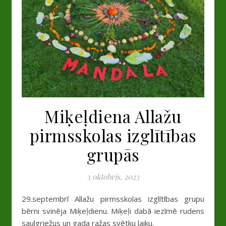
Miķeļdiena Allažu
pirmsskolas izglītības
grupās
3 oktobris, 2023
29.septembrī Allažu pirmsskolas izglītības grupu
bērni svinēja Miķeļdienu. Miķeļi dabā iezīmē rudens
saulgriežus un gada ražas svētku laiku.