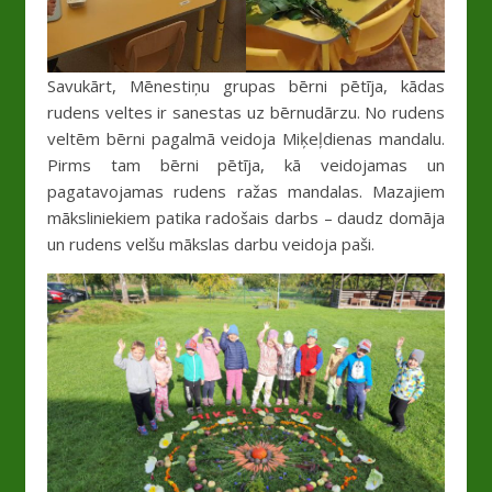
Savukārt, Mēnestiņu grupas bērni pētīja, kādas
rudens veltes ir sanestas uz bērnudārzu. No rudens
veltēm bērni pagalmā veidoja Miķeļdienas mandalu.
Pirms tam bērni pētīja, kā veidojamas un
pagatavojamas rudens ražas mandalas. Mazajiem
māksliniekiem patika radošais darbs – daudz domāja
un rudens velšu mākslas darbu veidoja paši.