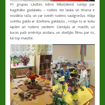
PI grupas Lāsītes bērni Miķeļdienā runāja par
bagātāko gadalaiku – rudeni. No lauka un tīruma ir
novākta raža, un var svinēt rudens saulgriežus. Klāja
svētku galdu ar dzeltenu galdautu , rotāja to ar koku
lapām un rudens ziediem. Cienājās ar maizīti, uz
kuras paši smērēja aizdaru, un skatījās filmu par to,
kā top maizīte.