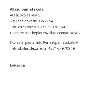
Allažu pamatskola
Allaži, Skolas iela 5
Siguldas novads, LV-2154
Tālr. direktores: +371 67970954
E-pasts:
aina.keplere@allazupamatskola.lv
Skolas e-pasts:
info@allazupamatskola.lv
Tālr. skolas dežurants: +37167970949
Lokācija