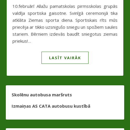
10.februārī Allažu pamatskolas pirmsskolas grupās
valdīja sportiska gaisotne. Svinīgā ceremonijā tika
atklāta Ziemas sporta diena. Sportiskais rīts mūs
priecēja ar tikko uzsnigušo sniegu un spožiem saules
stariem. Bērniem izdevās baudīt sniegotus ziemas
priekus!…
LASĪT VAIRĀK
Skolēnu autobusa maršruts
Izmaiņas AS CATA autobusu kustībā