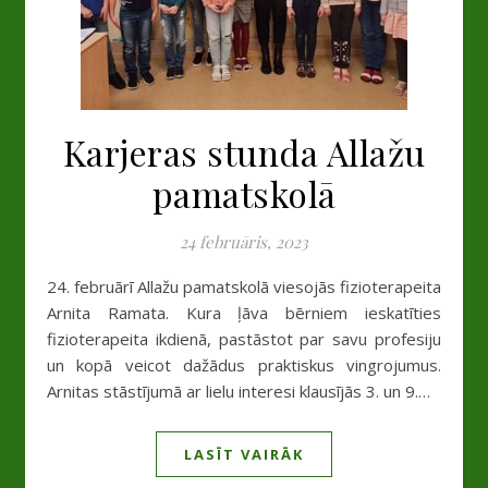
Karjeras stunda Allažu
pamatskolā
24 februāris, 2023
24. februārī Allažu pamatskolā viesojās fizioterapeita
Arnita Ramata. Kura ļāva bērniem ieskatīties
fizioterapeita ikdienā, pastāstot par savu profesiju
un kopā veicot dažādus praktiskus vingrojumus.
Arnitas stāstījumā ar lielu interesi klausījās 3. un 9.…
LASĪT VAIRĀK