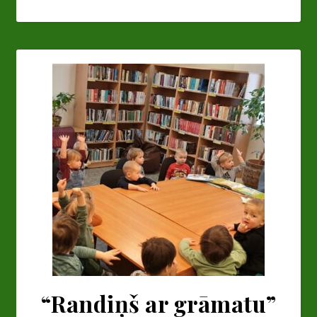
“Randiņš ar grāmatu”