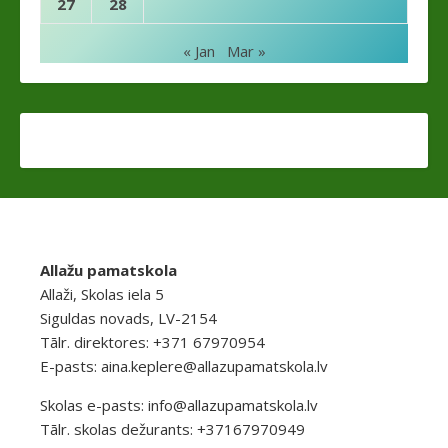
27
28
« Jan
Mar »
Allažu pamatskola
Allaži, Skolas iela 5
Siguldas novads, LV-2154
Tālr. direktores: +371 67970954
E-pasts:
aina.keplere@allazupamatskola.lv
Skolas e-pasts:
info@allazupamatskola.lv
Tālr. skolas dežurants: +37167970949