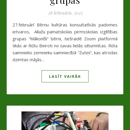
28 februāris, 2023
27.februārī Bērnu kultūras konsultatīvās padomes
ietvaros, Allažu pamatskolas pirmsskolas izglītības
grupas “Mākonīši” bērni, tiešraidē Zoom platformā
tikās ar Rūtu Beiroti no savas lielās siltumnīcas. Rūta
saimnieko zemnieku saimniecībā “Zutiņi”, kas atrodas
dzimtas mājās…
LASĪT VAIRĀK