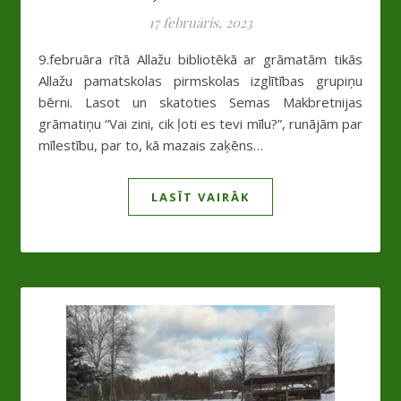
17 februāris, 2023
9.februāra rītā Allažu bibliotēkā ar grāmatām tikās
Allažu pamatskolas pirmskolas izglītības grupiņu
bērni. Lasot un skatoties Semas Makbretnijas
grāmatiņu “Vai zini, cik ļoti es tevi mīlu?”, runājām par
mīlestību, par to, kā mazais zaķēns…
LASĪT VAIRĀK