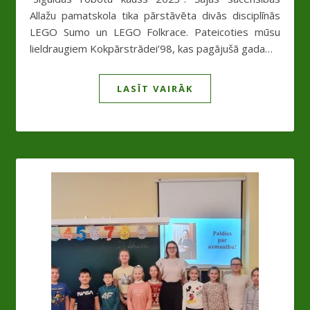
Allažu pamatskola tika pārstāvēta divās disciplīnās
LEGO Sumo un LEGO Folkrace. Pateicoties mūsu
lieldraugiem Kokpārstrādei’98, kas pagājušā gada…
LASĪT VAIRĀK