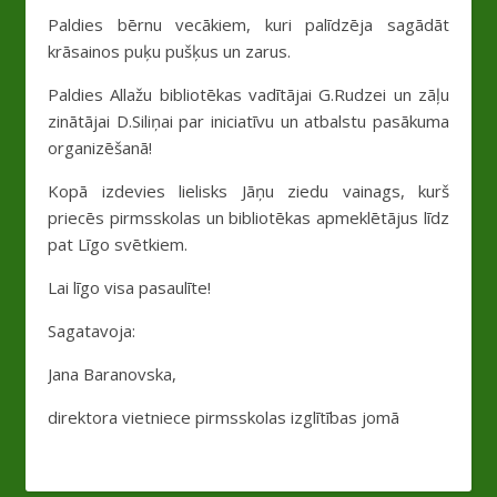
Paldies bērnu vecākiem, kuri palīdzēja sagādāt
krāsainos puķu pušķus un zarus.
Paldies Allažu bibliotēkas vadītājai G.Rudzei un zāļu
zinātājai D.Siliņai par iniciatīvu un atbalstu pasākuma
organizēšanā!
Kopā izdevies lielisks Jāņu ziedu vainags, kurš
priecēs pirmsskolas un bibliotēkas apmeklētājus līdz
pat Līgo svētkiem.
Lai līgo visa pasaulīte!
Sagatavoja:
Jana Baranovska,
direktora vietniece pirmsskolas izglītības jomā