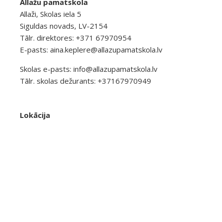
Allažu pamatskola
Allaži, Skolas iela 5
Siguldas novads, LV-2154
Tālr. direktores: +371 67970954
E-pasts:
aina.keplere@allazupamatskola.lv
Skolas e-pasts:
info@allazupamatskola.lv
Tālr. skolas dežurants: +37167970949
Lokācija