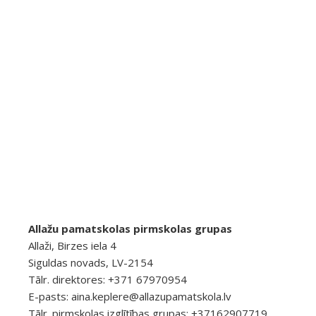
Allažu pamatskolas pirmskolas grupas
Allaži, Birzes iela 4
Siguldas novads, LV-2154
Tālr. direktores: +371 67970954
E-pasts:
aina.keplere@allazupamatskola.lv
Tālr. pirmskolas izglītības grupas: +37162907719