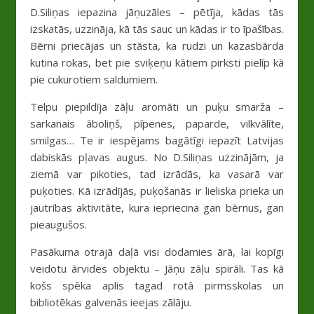
D.Siliņas iepazina jāņuzāles – pētīja, kādas tās
izskatās, uzzināja, kā tās sauc un kādas ir to īpašības.
Bērni priecājas un stāsta, ka rudzi un kazasbārda
kutina rokas, bet pie sviķeņu kātiem pirksti pielīp kā
pie cukurotiem saldumiem.
Telpu piepildīja zāļu aromāti un puķu smarža –
sarkanais āboliņš, pīpenes, paparde, vilkvālīte,
smilgas… Te ir iespējams bagātīgi iepazīt Latvijas
dabiskās pļavas augus. No D.Siliņas uzzinājām, ja
ziemā var pikoties, tad izrādās, ka vasarā var
puķoties. Kā izrādījās, puķošanās ir lieliska prieka un
jautrības aktivitāte, kura iepriecina gan bērnus, gan
pieaugušos.
Pasākuma otrajā daļā visi dodamies ārā, lai kopīgi
veidotu ārvides objektu – Jāņu zāļu spirāli. Tas kā
košs spēka aplis tagad rotā pirmsskolas un
bibliotēkas galvenās ieejas zālāju.