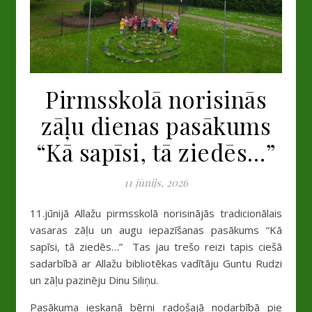
Pirmsskolā norisinās
zāļu dienas pasākums
“Kā sapīsi, tā ziedēs…”
11 jūnijs, 2026
11.jūnijā Allažu pirmsskolā norisinājās tradicionālais
vasaras zāļu un augu iepazīšanas pasākums “Kā
sapīsi, tā ziedēs…” Tas jau trešo reizi tapis ciešā
sadarbībā ar Allažu bibliotēkas vadītāju Guntu Rudzi
un zāļu pazinēju Dinu Siliņu.
Pasākuma ieskaņā bērni radošajā nodarbībā pie