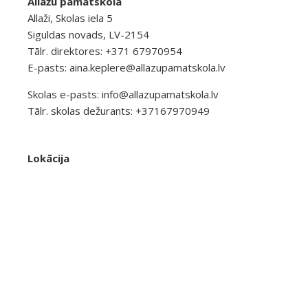
Allažu pamatskola
Allaži, Skolas iela 5
Siguldas novads, LV-2154
Tālr. direktores: +371 67970954
E-pasts:
aina.keplere@allazupamatskola.lv
Skolas e-pasts:
info@allazupamatskola.lv
Tālr. skolas dežurants: +37167970949
Lokācija