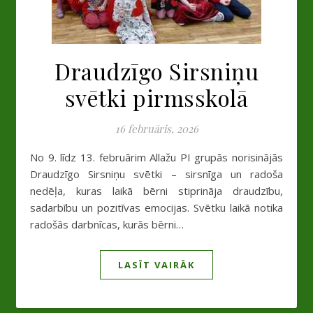
Draudzīgo Sirsniņu
svētki pirmsskolā
16 februāris, 2026
No 9. līdz 13. februārim Allažu PI grupās norisinājās
Draudzīgo Sirsniņu svētki – sirsnīga un radoša
nedēļa, kuras laikā bērni stiprināja draudzību,
sadarbību un pozitīvas emocijas. Svētku laikā notika
radošās darbnīcas, kurās bērni…
LASĪT VAIRĀK