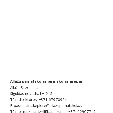
Allažu pamatskolas pirmskolas grupas
Allaži, Birzes iela 4
Siguldas novads, LV-2154
Tālr. direktores: +371 67970954
E-pasts:
aina.keplere@allazupamatskola.lv
Tālr. pirmskolas izglītības grupas: +37162907719