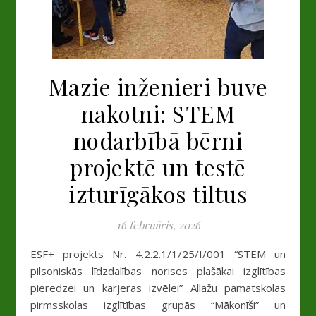
Mazie inženieri būvē
nākotni: STEM
nodarbībā bērni
projektē un testē
izturīgākos tiltus
16 februāris, 2026
ESF+ projekts Nr. 4.2.2.1/1/25/I/001 “STEM un
pilsoniskās līdzdalības norises plašākai izglītības
pieredzei un karjeras izvēlei” Allažu pamatskolas
pirmsskolas izglītības grupās “Mākonīši” un