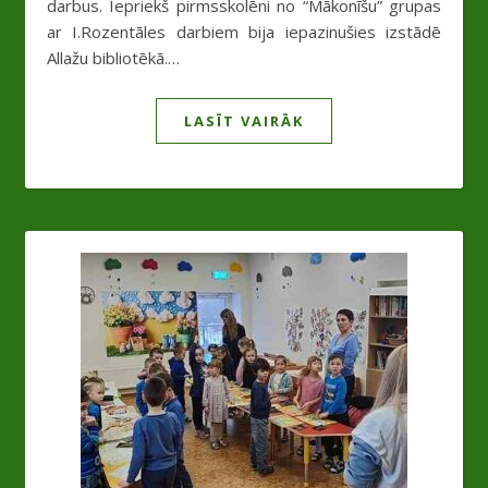
darbus. Iepriekš pirmsskolēni no “Mākonīšu” grupas
ar I.Rozentāles darbiem bija iepazinušies izstādē
Allažu bibliotēkā.…
LASĪT VAIRĀK