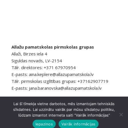
Allažu pamatskolas pirmskolas grupas
Allaži, Birzes iela 4
Siguldas novads, LV-2154
Tālr. direktores: +371 67970954
E-pasts:
aina.keplere@allazupamatskola.lv
Tālr. pirmskolas izglītības grupas: +37162907719
E-pasts:
jana.baranovska@allazupamatskola.lv
Lai šī tīmekļa vietne darbotos, mēs izmantojam tehniskās
sīkdatnes. Lai uzzinātu vairāk par mūsu sīkdatņu politiku,
© 2026 Allažu pamatskola
Privātuma politika
lūdzam izmantot interneta saiti “Vairāk informācijas”
Ashe Tēma, ko
WP Royal
.
Iepazinos
Vairāk informācijas