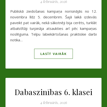
4 februāris, 2026
Publiskā ziedošanas kampaņa norisinājās no 12.
novembra līdz 5. decembrim. Šajā laikā izdevās
paveikt pat vairāk, nekā sākotnēji bija cerēts, turklāt
atbalstītāji turpināja atsaukties arī pēc kampaņas
noslēguma. Telpu labiekārtošanas praktiskie darbi
notika…
LASĪT VAIRĀK
Dabaszinības 6. klasei
4 februāris, 2026