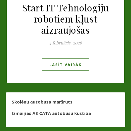
Start IT Tehnologiju
robotiem kļūst
aizraujošas
4 februāris, 2026
LASĪT VAIRĀK
Skolēnu autobusa maršruts
Izmaiņas AS CATA autobusu kustībā