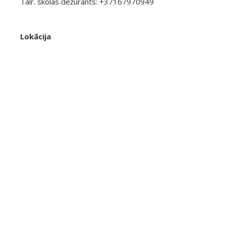
Tālr. skolas dežurants: +37167970949
Lokācija