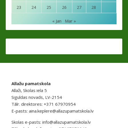
23
24
25
26
27
28
« Jan
Mar »
Allažu pamatskola
Allaži, Skolas iela 5
Siguldas novads, LV-2154
Tālr. direktores: +371 67970954
E-pasts:
aina.keplere@allazupamatskola.lv
Skolas e-pasts:
info@allazupamatskola.lv