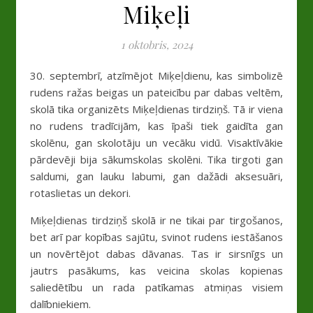
Miķeļi
1 oktobris, 2024
30. septembrī, atzīmējot Miķeļdienu, kas simbolizē
rudens ražas beigas un pateicību par dabas veltēm,
skolā tika organizēts Miķeļdienas tirdziņš. Tā ir viena
no rudens tradīcijām, kas īpaši tiek gaidīta gan
skolēnu, gan skolotāju un vecāku vidū. Visaktīvākie
pārdevēji bija sākumskolas skolēni. Tika tirgoti gan
saldumi, gan lauku labumi, gan dažādi aksesuāri,
rotaslietas un dekori.
Miķeļdienas tirdziņš skolā ir ne tikai par tirgošanos,
bet arī par kopības sajūtu, svinot rudens iestāšanos
un novērtējot dabas dāvanas. Tas ir sirsnīgs un
jautrs pasākums, kas veicina skolas kopienas
saliedētību un rada patīkamas atmiņas visiem
dalībniekiem.