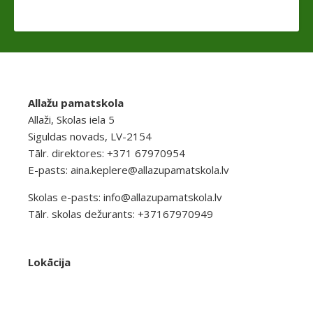
Allažu pamatskola
Allaži, Skolas iela 5
Siguldas novads, LV-2154
Tālr. direktores: +371 67970954
E-pasts:
aina.keplere@allazupamatskola.lv
Skolas e-pasts:
info@allazupamatskola.lv
Tālr. skolas dežurants: +37167970949
Lokācija