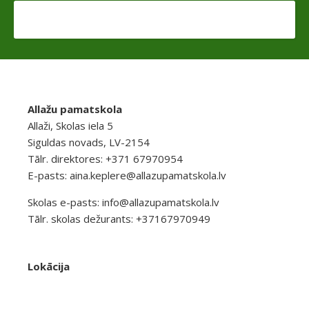
Allažu pamatskola
Allaži, Skolas iela 5
Siguldas novads, LV-2154
Tālr. direktores: +371 67970954
E-pasts:
aina.keplere@allazupamatskola.lv
Skolas e-pasts:
info@allazupamatskola.lv
Tālr. skolas dežurants: +37167970949
Lokācija