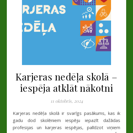
Karjeras nedēļa skolā –
iespēja atklāt nākotni
11 oktobris, 2024
Karjeras nedēļa skolā ir svarīgs pasākums, kas ik
gadu dod skolēniem iespēju iepazīt dažādas
profesijas un karjeras iespējas, palīdzot viņiem