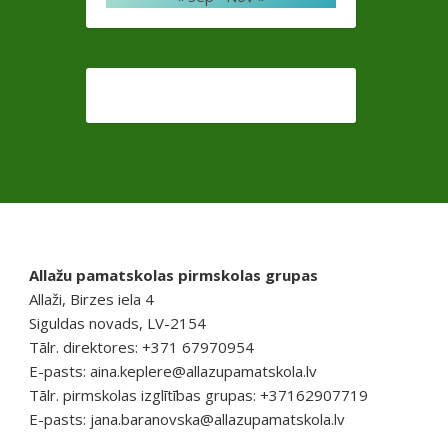
Allažu pamatskolas pirmskolas grupas
Allaži, Birzes iela 4
Siguldas novads, LV-2154
Tālr. direktores: +371 67970954
E-pasts:
aina.keplere@allazupamatskola.lv
Tālr. pirmskolas izglītības grupas: +37162907719
E-pasts:
jana.baranovska@allazupamatskola.lv