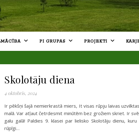
LMĀCĪBA
PI GRUPAS
PROJEKTI
KARJ
Skolotāju diena
4 oktobris, 2024
Ir pēkšņi šajā nemierkrastā miers, It visas rūpju laivas uzvilktas
malā. Var atļaut četrdesmit minūtēm bez grožiem skriet. Ir svē
galu galā! Paldies 9. klasei par lielisko Skolotāju dienu, kuru 
rūpīgi…