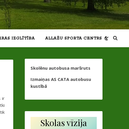
ERAS IZGLĪTĪBA
ALLAŽU SPORTA CENTRS
Skolēnu autobusa maršruts
Izmaiņas AS CATA autobusu
kustībā
 ir
tki
tik
Skolas vīzija