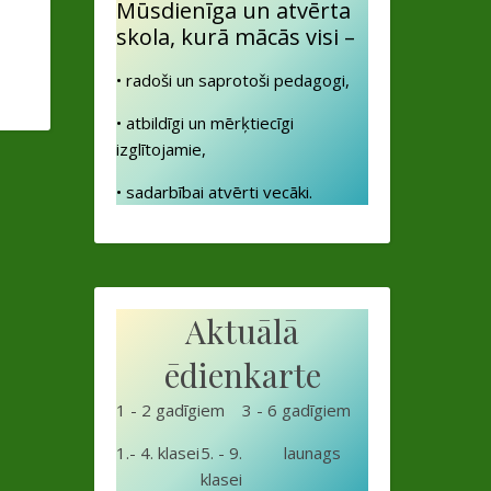
Mūsdienīga un atvērta
skola, kurā mācās visi –
• radoši un saprotoši pedagogi,
• atbildīgi un mērķtiecīgi
izglītojamie,
• sadarbībai atvērti vecāki.
Aktuālā
ēdienkarte
1 - 2 gadīgiem
3 - 6 gadīgiem
1.- 4. klasei
5. - 9.
launags
klasei