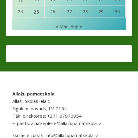
24
25
26
27
28
29
30
« Mai
Aug »
Allažu pamatskola
Allaži, Skolas iela 5
Siguldas novads, LV-2154
Tālr. direktores: +371 67970954
E-pasts:
aina.keplere@allazupamatskola.lv
Skolas e-pasts:
info@allazupamatskola.lv