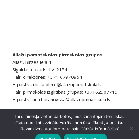
Allažu pamatskolas pirmskolas grupas
Allaži, Birzes iela 4
Siguldas novads, LV-2154
Tālr. direktores: +371 67970954
E-pasts:
aina.keplere@allazupamatskola.lv
Tālr. pirmskolas izglītības grupas: +37162907719
E-pasts:
jana.baranovska@allazupamatskola.lv
Lai šī tīmekļa vietne darbotos, mēs izmantojam tehniskās
sīkdatnes. Lai uzzinātu vairāk par mūsu sīkdatņu politiku,
© 2026 Allažu pamatskola
Privātuma politika
lūdzam izmantot interneta saiti “Vairāk informācijas”
Ashe Tēma, ko
WP Royal
.
Iepazinos
Vairāk informācijas