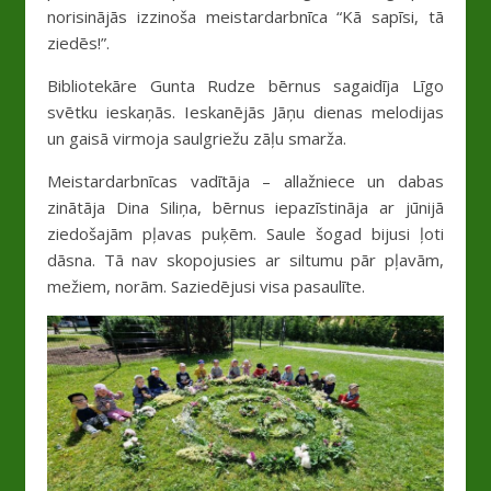
norisinājās izzinoša meistardarbnīca “Kā sapīsi, tā
ziedēs!”.
Bibliotekāre Gunta Rudze bērnus sagaidīja Līgo
svētku ieskaņās. Ieskanējās Jāņu dienas melodijas
un gaisā virmoja saulgriežu zāļu smarža.
Meistardarbnīcas vadītāja – allažniece un dabas
zinātāja Dina Siliņa, bērnus iepazīstināja ar jūnijā
ziedošajām pļavas puķēm. Saule šogad bijusi ļoti
dāsna. Tā nav skopojusies ar siltumu pār pļavām,
mežiem, norām. Saziedējusi visa pasaulīte.