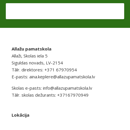
Allažu pamatskola
Allaži, Skolas iela 5
Siguldas novads, LV-2154
Tālr. direktores: +371 67970954
E-pasts:
aina.keplere@allazupamatskola.lv
Skolas e-pasts:
info@allazupamatskola.lv
Tālr. skolas dežurants: +37167970949
Lokācija