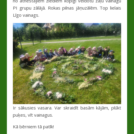
no atnestajiem ziediem kopīgi veidotu zāļu vainagu
PI grupu zālājā. Rokas pilnas jāņuzālēm. Top lielais
Līgo vainags.
Ir sākusies vasara. Var skraidīt basām kājām, plūkt
puķes, vīt vainagus.
Kā bērniem tā patīk!