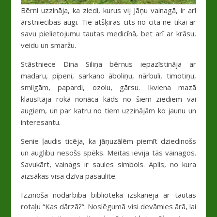
Bērni uzzināja, ka ziedi, kurus vij Jāņu vainagā, ir arī
ārstniecības augi. Tie atšķiras cits no cita ne tikai ar
savu pielietojumu tautas medicīnā, bet arī ar krāsu,
veidu un smaržu.
Stāstniece Dina Siliņa bērnus iepazīstināja ar
madaru, pīpeni, sarkano āboliņu, nārbuli, timotiņu,
smilgām, papardi, ozolu, gārsu. Ikviena mazā
klausītāja rokā nonāca kāds no šiem ziediem vai
augiem, un par katru no tiem uzzinājām ko jaunu un
interesantu.
Senie ļaudis ticēja, ka jāņuzālēm piemīt dziedinošs
un auglību nesošs spēks. Meitas ievija tās vainagos.
Savukārt, vainags ir saules simbols. Aplis, no kura
aizsākas visa dzīva pasaulīte.
Izzinošā nodarbība bibliotēkā izskanēja ar tautas
rotaļu “Kas dārzā?”. Noslēgumā visi devāmies ārā, lai