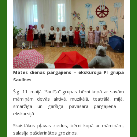
Mātes dienas pārgājiens – ekskursija PI grupā
Saulītes
Š.g. 11. maijā “Saulīšu” grupas bērni kopā ar savām
māmiņām devās aktīvā, muzikālā, teatrālā, mīļā,
smaržīgā un garšīgā pavasara pārgājienā –
ekskursijā.
Skaistākos pļavas ziedus, bērni kopā ar māmiņām,
salasīja pašdarinātos groziņos.