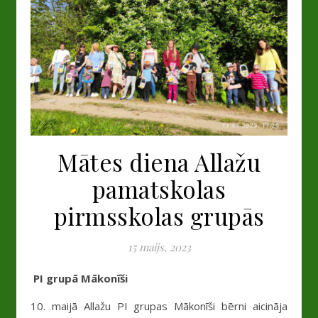
Mātes diena Allažu
pamatskolas
pirmsskolas grupās
15 maijs, 2023
PI grupā Mākonīši
10. maijā Allažu PI grupas Mākonīši bērni aicināja