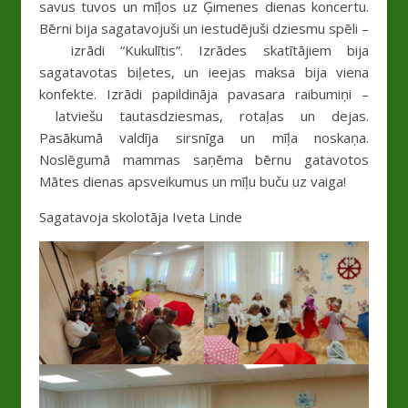
savus tuvos un mīļos uz Ģimenes dienas koncertu.
Bērni bija sagatavojuši un iestudējuši dziesmu spēli –
izrādi “Kukulītis”. Izrādes skatītājiem bija
sagatavotas biļetes, un ieejas maksa bija viena
konfekte. Izrādi papildināja pavasara raibumiņi –
latviešu tautasdziesmas, rotaļas un dejas.
Pasākumā valdīja sirsnīga un mīļa noskaņa.
Noslēgumā mammas saņēma bērnu gatavotos
Mātes dienas apsveikumus un mīļu buču uz vaiga!
Sagatavoja skolotāja Iveta Linde