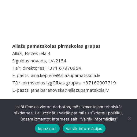
Allažu pamatskolas pirmskolas grupas
Allaži, Birzes iela 4
Siguldas novads, LV-2154
Tālr. direktores: +371 67970954
E-pasts:
aina.keplere@allazupamatskola.lv
Tālr. pirmskolas izglītības grupas: +37162907719
E-pasts:
jana.baranovska@allazupamatskola.lv
Lai šī tīmekļa vietne darbotos, mēs izmantojam tehniskās
sīkdatnes. Lai uzzinātu vairāk par mūsu sīkdatņu politiku,
© 2026 Allažu pamatskola
Privātuma politika
lūdzam izmantot interneta saiti “Vairāk informācijas”
Ashe Tēma, ko
WP Royal
.
Iepazinos
Vairāk informācijas