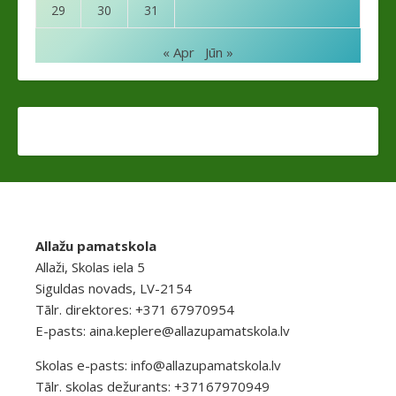
29
30
31
« Apr
Jūn »
Allažu pamatskola
Allaži, Skolas iela 5
Siguldas novads, LV-2154
Tālr. direktores: +371 67970954
E-pasts:
aina.keplere@allazupamatskola.lv
Skolas e-pasts:
info@allazupamatskola.lv
Tālr. skolas dežurants: +37167970949