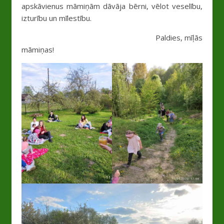
apskāvienus māmiņām dāvāja bērni, vēlot veselību,
izturību un mīlestību.
Paldies, mīļās
māmiņas!