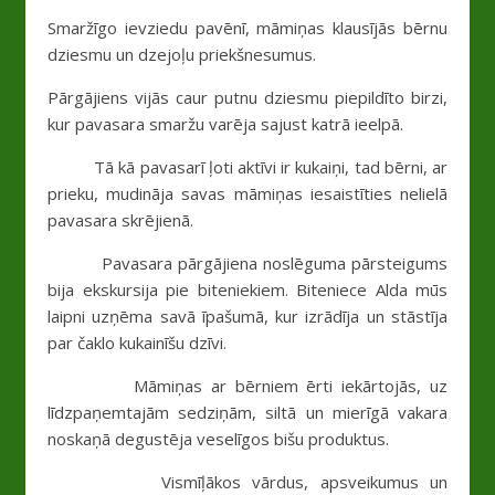
Smaržīgo ievziedu pavēnī, māmiņas klausījās bērnu
dziesmu un dzejoļu priekšnesumus.
Pārgājiens vijās caur putnu dziesmu piepildīto birzi,
kur pavasara smaržu varēja sajust katrā ieelpā.
Tā kā pavasarī ļoti aktīvi ir kukaiņi, tad bērni, ar
prieku, mudināja savas māmiņas iesaistīties nelielā
pavasara skrējienā.
Pavasara pārgājiena noslēguma pārsteigums
bija ekskursija pie biteniekiem. Biteniece Alda mūs
laipni uzņēma savā īpašumā, kur izrādīja un stāstīja
par čaklo kukainīšu dzīvi.
Māmiņas ar bērniem ērti iekārtojās, uz
līdzpaņemtajām sedziņām, siltā un mierīgā vakara
noskaņā degustēja veselīgos bišu produktus.
Vismīļākos vārdus, apsveikumus un