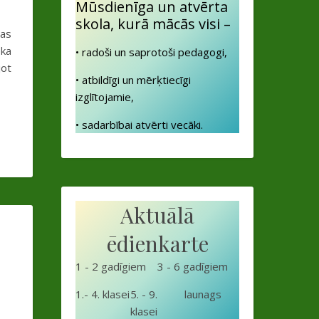
Mūsdienīga un atvērta
skola, kurā mācās visi –
ras
eka
• radoši un saprotoši pedagogi,
jot
• atbildīgi un mērķtiecīgi
izglītojamie,
• sadarbībai atvērti vecāki.
Aktuālā
ēdienkarte
1 - 2 gadīgiem
3 - 6 gadīgiem
1.- 4. klasei
5. - 9.
launags
klasei