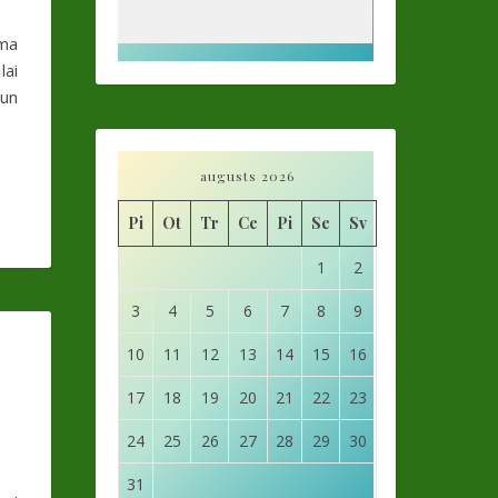
mma
lai
 un
augusts 2026
Pi
Ot
Tr
Ce
Pi
Se
Sv
1
2
3
4
5
6
7
8
9
10
11
12
13
14
15
16
17
18
19
20
21
22
23
24
25
26
27
28
29
30
31