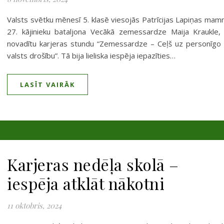
Valsts svētku mēnesī 5. klasē viesojās Patrīcijas Lapiņas ma
27. kājinieku bataljona Vecākā zemessardze Maija Kraukle, 
novadītu karjeras stundu “Zemessardze – Ceļš uz personīgo
valsts drošību”. Tā bija lieliska iespēja iepazīties…
LASĪT VAIRĀK
Karjeras nedēļa skolā –
iespēja atklāt nākotni
11 oktobris, 2024