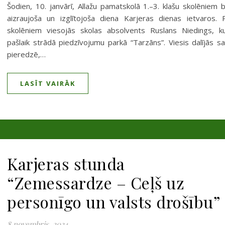
Šodien, 10. janvārī, Allažu pamatskolā 1.–3. klašu skolēniem b
aizraujoša un izglītojoša diena Karjeras dienas ietvaros. 
skolēniem viesojās skolas absolvents Ruslans Niedings, k
pašlaik strādā piedzīvojumu parkā “Tarzāns”. Viesis dalījās s
pieredzē,…
LASĪT VAIRĀK
Karjeras stunda
“Zemessardze – Ceļš uz
personīgo un valsts drošību”
8 novembris, 2024