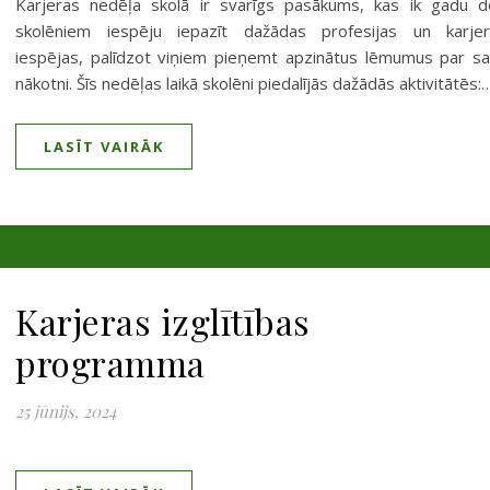
Karjeras nedēļa skolā ir svarīgs pasākums, kas ik gadu 
skolēniem iespēju iepazīt dažādas profesijas un karjer
iespējas, palīdzot viņiem pieņemt apzinātus lēmumus par s
nākotni. Šīs nedēļas laikā skolēni piedalījās dažādās aktivitātēs:
LASĪT VAIRĀK
Karjeras izglītības
programma
25 jūnijs, 2024