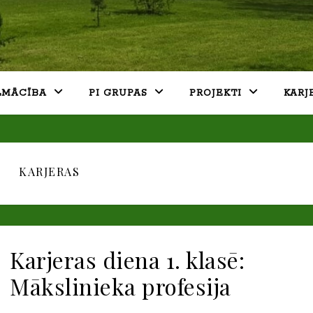
LMĀCĪBA
PI GRUPAS
PROJEKTI
KARJ
KARJERAS
Karjeras diena 1. klasē:
Mākslinieka profesija