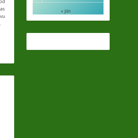
dod
as
« Jūn
avu
…