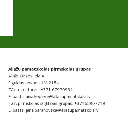
Allažu pamatskolas pirmskolas grupas
Allaži, Birzes iela 4
Siguldas novads, LV-2154
Tālr. direktores: +371 67970954
E-pasts:
aina.keplere@allazupamatskola.lv
Tālr. pirmskolas izglītības grupas: +37162907719
E-pasts:
jana.baranovska@allazupamatskola.lv