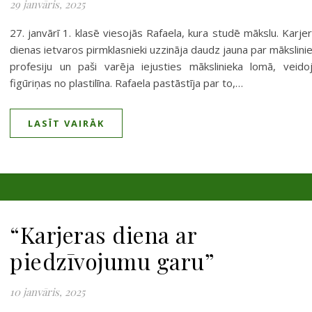
29 janvāris, 2025
27. janvārī 1. klasē viesojās Rafaela, kura studē mākslu. Karje
dienas ietvaros pirmklasnieki uzzināja daudz jauna par mākslini
profesiju un paši varēja iejusties mākslinieka lomā, veido
figūriņas no plastilīna. Rafaela pastāstīja par to,…
LASĪT VAIRĀK
“Karjeras diena ar
piedzīvojumu garu”
10 janvāris, 2025