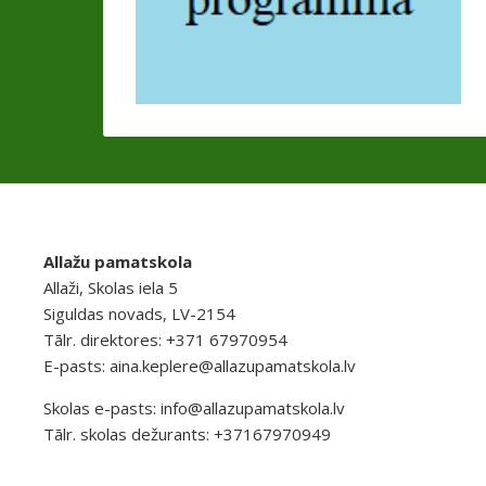
Allažu pamatskola
Allaži, Skolas iela 5
Siguldas novads, LV-2154
Tālr. direktores: +371 67970954
E-pasts:
aina.keplere@allazupamatskola.lv
Skolas e-pasts:
info@allazupamatskola.lv
Tālr. skolas dežurants: +37167970949