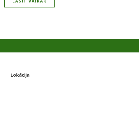
LASĪT VAIRĀK
Lokācija