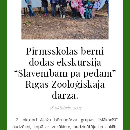
Pirmsskolas bērni
dodas ekskursijā
“Slavenībām pa pēdām”
Rīgas Zooloģiskajā
dārzā.
28 oktobris, 2025
2. oktobrī Allažu bērnudārza grupas “Mākonīši”
audzēkņi, kopā ar vecākiem, audzinātāju un auklīti,