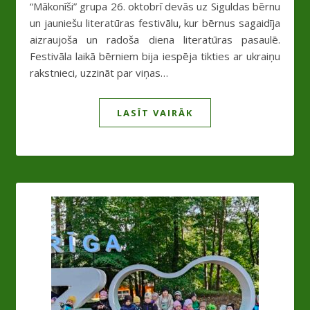
“Mākonīši” grupa 26. oktobrī devās uz Siguldas bērnu
un jauniešu literatūras festivālu, kur bērnus sagaidīja
aizraujoša un radoša diena literatūras pasaulē.
Festivāla laikā bērniem bija iespēja tikties ar ukraiņu
rakstnieci, uzzināt par viņas…
LASĪT VAIRĀK