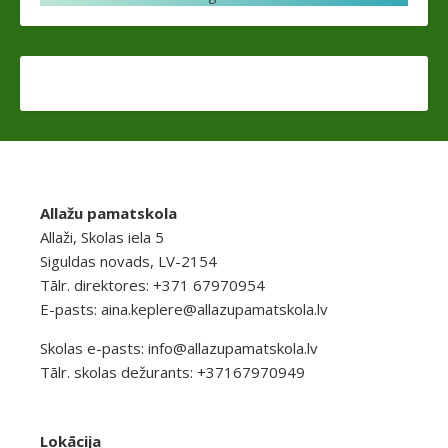
Allažu pamatskola
Allaži, Skolas iela 5
Siguldas novads, LV-2154
Tālr. direktores: +371 67970954
E-pasts:
aina.keplere@allazupamatskola.lv
Skolas e-pasts:
info@allazupamatskola.lv
Tālr. skolas dežurants: +37167970949
Lokācija