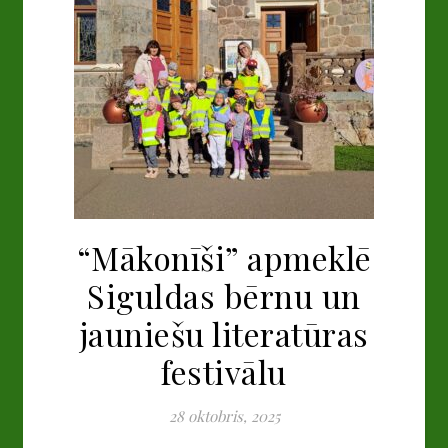
“Mākonīši” apmeklē
Siguldas bērnu un
jauniešu literatūras
festivālu
28 oktobris, 2025