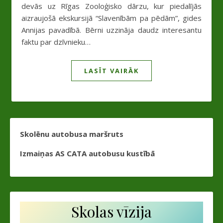
devās uz Rīgas Zooloģisko dārzu, kur piedalījās
aizraujošā ekskursijā “Slavenībām pa pēdām”, gides
Annijas pavadībā. Bērni uzzināja daudz interesantu
faktu par dzīvnieku…
LASĪT VAIRĀK
Skolēnu autobusa maršruts
Izmaiņas AS CATA autobusu kustībā
Skolas vīzija