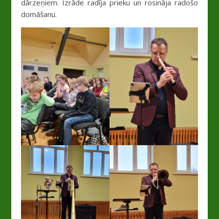
dārzeņiem. Izrāde radīja prieku un rosināja radošo
domāšanu.