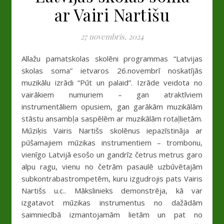
ar Vairi Nartišu
27 novembris, 2024
Allažu pamatskolas skolēni programmas “Latvijas
skolas soma” ietvaros 26.novembrī noskatījās
muzikālu izrādi “Pūt un palaid”. Izrāde veidota no
vairākiem numuriem – gan atraktīviem
instrumentāliem opusiem, gan garākām muzikālām
stāstu ansambļa saspēlēm ar muzikālām rotaļlietām.
Mūziķis Vairis Nartišs skolēnus iepazīstināja ar
pūšamajiem mūzikas instrumentiem – trombonu,
vienīgo Latvijā esošo un gandrīz četrus metrus garo
alpu ragu, vienu no četrām pasaulē uzbūvētajām
subkontrabastrompetēm, kuru izgudrojis pats Vairis
Nartišs u.c.. Mākslinieks demonstrēja, kā var
izgatavot mūzikas instrumentus no dažādām
saimniecībā izmantojamām lietām un pat no