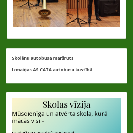
Skolēnu autobusa maršruts
Izmaiņas AS CATA autobusu kustībā
Skolas vīzija
Mūsdienīga un atvērta skola, kurā
mācās visi –
• radoši un saprotoši pedagogi,