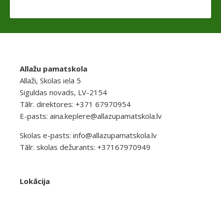
Allažu pamatskola
Allaži, Skolas iela 5
Siguldas novads, LV-2154
Tālr. direktores: +371 67970954
E-pasts:
aina.keplere@allazupamatskola.lv
Skolas e-pasts:
info@allazupamatskola.lv
Tālr. skolas dežurants: +37167970949
Lokācija