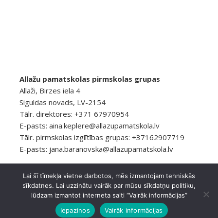
Allažu pamatskolas pirmskolas grupas
Allaži, Birzes iela 4
Siguldas novads, LV-2154
Tālr. direktores: +371 67970954
E-pasts:
aina.keplere@allazupamatskola.lv
Tālr. pirmskolas izglītības grupas: +37162907719
E-pasts:
jana.baranovska@allazupamatskola.lv
Lai šī tīmekļa vietne darbotos, mēs izmantojam tehniskās
sīkdatnes. Lai uzzinātu vairāk par mūsu sīkdatņu politiku,
© 2026 Allažu pamatskola
Privātuma politika
lūdzam izmantot interneta saiti “Vairāk informācijas”
Ashe Tēma, ko
WP Royal
.
Iepazinos
Vairāk informācijas