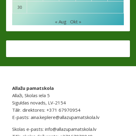
30
« Aug
Okt »
Allažu pamatskola
Allaži, Skolas iela 5
Siguldas novads, LV-2154
Tālr. direktores: +371 67970954
E-pasts:
aina.keplere@allazupamatskola.lv
Skolas e-pasts:
info@allazupamatskola.lv