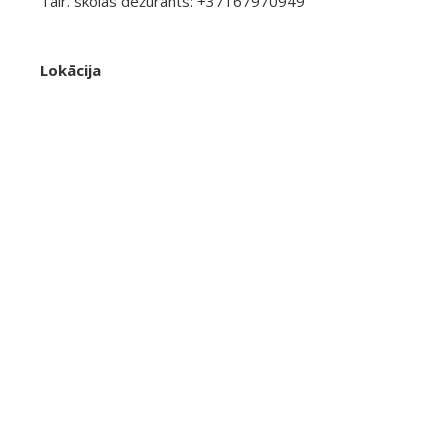
Tālr. skolas dežurants: +37167970949
Lokācija