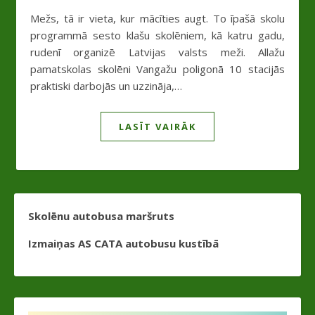
Mežs, tā ir vieta, kur mācīties augt. To īpašā skolu
programmā sesto klašu skolēniem, kā katru gadu,
rudenī organizē Latvijas valsts meži. Allažu
pamatskolas skolēni Vangažu poligonā 10 stacijās
praktiski darbojās un uzzināja,…
LASĪT VAIRĀK
Skolēnu autobusa maršruts
Izmaiņas AS CATA autobusu kustībā