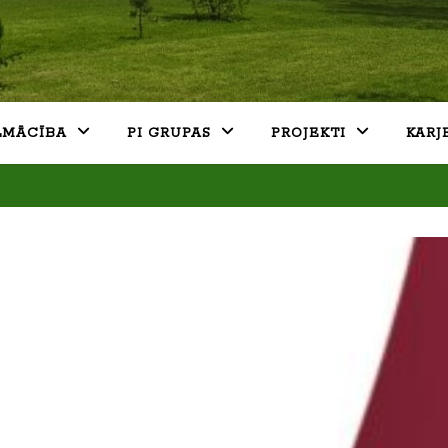
LMĀCĪBA
PI GRUPAS
PROJEKTI
KARJ