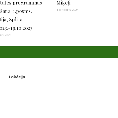
itātes programmas
Miķeļi
1 oktobris, 2024
šana: 1.posms.
ija, Splita
2023.-19.10.2023.
is, 2023
Lokācija