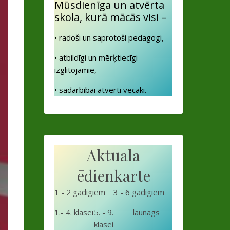
Mūsdienīga un atvērta
skola, kurā mācās visi –
• radoši un saprotoši pedagogi,
• atbildīgi un mērķtiecīgi
izglītojamie,
• sadarbībai atvērti vecāki.
Aktuālā
ēdienkarte
1 - 2 gadīgiem
3 - 6 gadīgiem
1.- 4. klasei
5. - 9.
launags
klasei