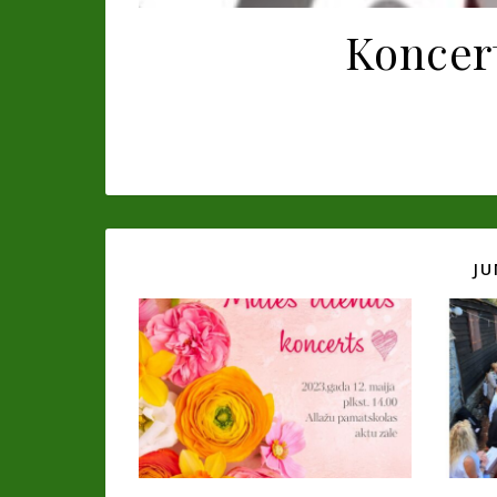
Koncert
JU