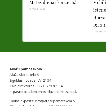
Mātes dienas koncerts!
Mobil
9 maijs, 2023
īsteno
Horvāt
15.10.
1 novembr
Allažu pamatskola
Allaži, Skolas iela 5
Siguldas novads, LV-2154
Tālr. direktores: +371 67970954
E-pasts:
aina.keplere@allazupamatskola.lv
Skolas e-pasts:
info@allazupamatskola.lv