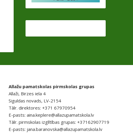
Allažu pamatskolas pirmskolas grupas
Allaži, Birzes iela 4
Siguldas novads, LV-2154
Tālr. direktores: +371 67970954
E-pasts:
aina.keplere@allazupamatskola.lv
Tālr. pirmskolas izglītības grupas: +37162907719
E-pasts:
jana.baranovska@allazupamatskola.lv