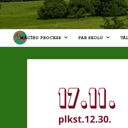
MĀCĪBU PROCESS
PAR SKOLU
TĀ