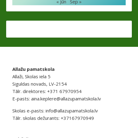
« Jūn
Sep »
Allažu pamatskola
Allaži, Skolas iela 5
Siguldas novads, LV-2154
Tālr. direktores: +371 67970954
E-pasts:
aina.keplere@allazupamatskola.lv
Skolas e-pasts:
info@allazupamatskola.lv
Tālr. skolas dežurants: +37167970949