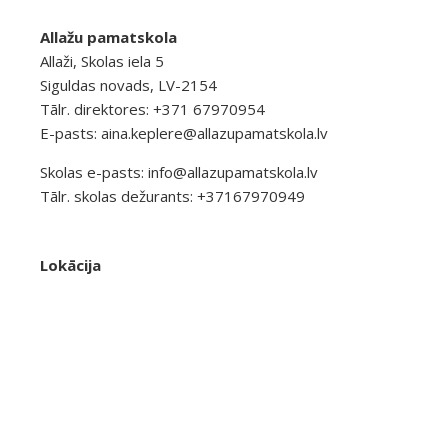
Allažu pamatskola
Allaži, Skolas iela 5
Siguldas novads, LV-2154
Tālr. direktores: +371 67970954
E-pasts:
aina.keplere@allazupamatskola.lv
Skolas e-pasts:
info@allazupamatskola.lv
Tālr. skolas dežurants: +37167970949
Lokācija