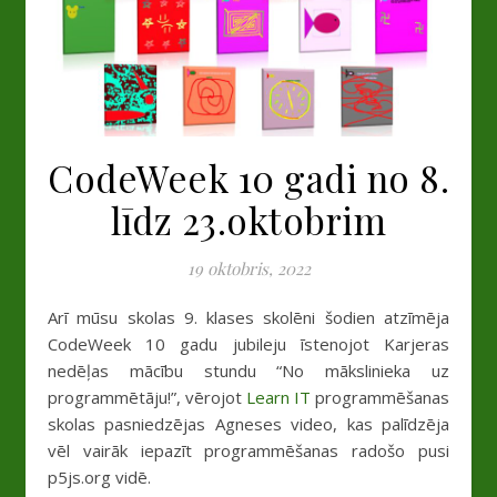
CodeWeek 10 gadi no 8.
līdz 23.oktobrim
19 oktobris, 2022
Arī mūsu skolas 9. klases skolēni šodien atzīmēja
CodeWeek 10 gadu jubileju īstenojot Karjeras
nedēļas mācību stundu “No mākslinieka uz
programmētāju!”, vērojot
Learn IT
programmēšanas
skolas pasniedzējas Agneses video, kas palīdzēja
vēl vairāk iepazīt programmēšanas radošo pusi
p5js.org vidē.