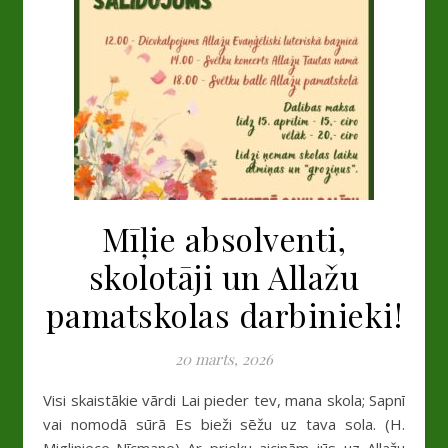
Mīļie absolventi,
skolotāji un Allažu
pamatskolas darbinieki!
20 marts, 2026
Visi skaistākie vārdi Lai pieder tev, mana skola; Sapnī
vai nomodā sūrā Es bieži sēžu uz tava sola. (H.