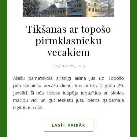
Tikšanās ar topošo
pirmklasnieku
vecākiem
24 janvāris, 2025
Allažu pamatskola sirsnīgi aicina Jūs uz Topošo
pirmklasnieku vecāku dienu, kas notiks šī gada 29.
janvārī. Šī būs lieliska iespēja iepazīties ar skolas
mācību vidi un gūt ieskatu jūsu bērna gaidāmajā
izglītības ceļā!…
LASĪT VAIRĀK