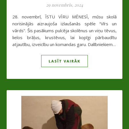
29 novembris, 2024
28. novembrī, ĪSTU VĪRU MĒNESĪ, mūsu skolā
norisinājās aizraujoša izlaušanās spēle “Vīrs un
vārds”. Šis pasākums pulcēja skolēnus un viņu tēvus,
lielos brāļus, krustēvus, lai kopīgi pārbaudītu
atjautību, izveicību un komandas garu. Dalībniekiem…
LASĪT VAIRĀK