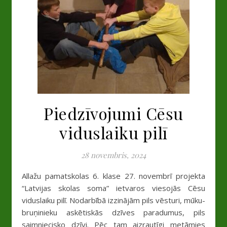
Piedzīvojumi Cēsu
viduslaiku pilī
28 novembris, 2024
Allažu pamatskolas 6. klase 27. novembrī projekta
“Latvijas skolas soma” ietvaros viesojās Cēsu
viduslaiku pilī. Nodarbībā izzinājām pils vēsturi, mūku-
bruņinieku askētiskās dzīves paradumus, pils
saimniecisko dzīvi. Pēc tam aizrautīgi metāmies