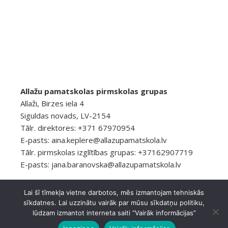
Allažu pamatskolas pirmskolas grupas
Allaži, Birzes iela 4
Siguldas novads, LV-2154
Tālr. direktores: +371 67970954
E-pasts:
aina.keplere@allazupamatskola.lv
Tālr. pirmskolas izglītības grupas: +37162907719
E-pasts:
jana.baranovska@allazupamatskola.lv
Lai šī tīmekļa vietne darbotos, mēs izmantojam tehniskās
sīkdatnes. Lai uzzinātu vairāk par mūsu sīkdatņu politiku,
© 2026 Allažu pamatskola
Privātuma politika
lūdzam izmantot interneta saiti “Vairāk informācijas”
Ashe Tēma, ko
WP Royal
.