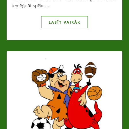
iemēģināt spēku,…
LASĪT VAIRĀK