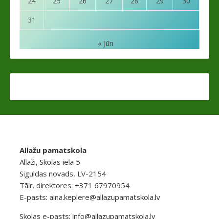
24
25
26
27
28
29
30
31
« Jūn
Allažu pamatskola
Allaži, Skolas iela 5
Siguldas novads, LV-2154
Tālr. direktores: +371 67970954
E-pasts:
aina.keplere@allazupamatskola.lv
Skolas e-pasts:
info@allazupamatskola.lv