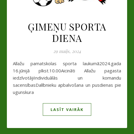
ĢIMEŅU SPORTA
DIENA
29 maijs, 2024
Allažu pamatskolas sporta laukumā2024.gada
16.jūnijā plkst.10.00Aicināti Allažu pagasta
iedzīvotājiIndividuālās un komandu
sacensībasDalībnieku apbalvošana un pusdienas pie
ugunskura
LASĪT VAIRĀK