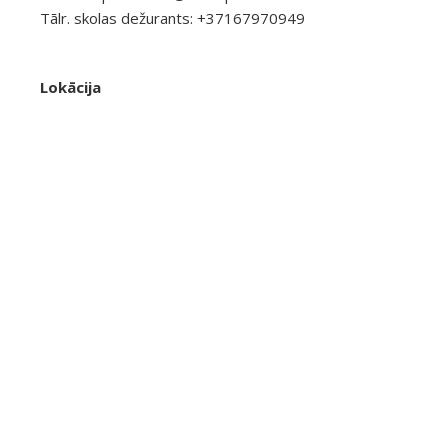
Tālr. skolas dežurants: +37167970949
Lokācija