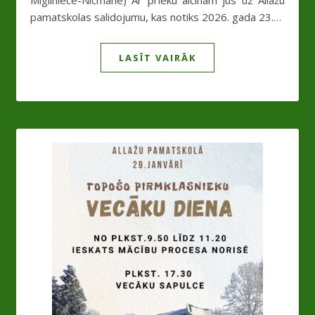
Migliniece-Nīcmane) Ar prieku aicinām jūs uz Allažu
pamatskolas salidojumu, kas notiks 2026. gada 23.…
LASĪT VAIRĀK