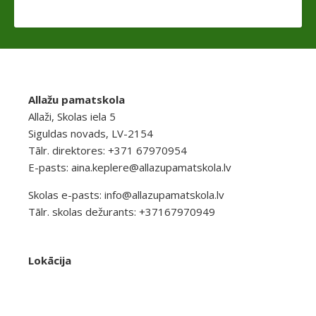
Allažu pamatskola
Allaži, Skolas iela 5
Siguldas novads, LV-2154
Tālr. direktores: +371 67970954
E-pasts:
aina.keplere@allazupamatskola.lv
Skolas e-pasts:
info@allazupamatskola.lv
Tālr. skolas dežurants: +37167970949
Lokācija