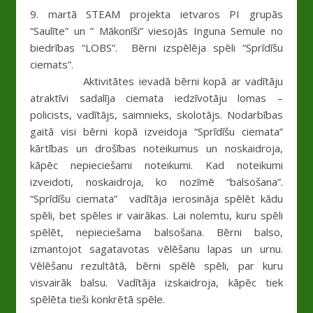
9. martā STEAM projekta ietvaros PI grupās
“Saulīte” un ” Mākonīši” viesojās Inguna Semule no
biedrības “LOBS”. Bērni izspēlēja spēli “Sprīdīšu
ciemats”.
Aktivitātes ievadā bērni kopā ar vadītāju
atraktīvi sadalīja ciemata iedzīvotāju lomas –
policists, vadītājs, saimnieks, skolotājs. Nodarbības
gaitā visi bērni kopā izveidoja “Sprīdīšu ciemata”
kārtības un drošības noteikumus un noskaidroja,
kāpēc nepieciešami noteikumi. Kad noteikumi
izveidoti, noskaidroja, ko nozīmē “balsošana”.
“Sprīdīšu ciemata” vadītāja ierosināja spēlēt kādu
spēli, bet spēles ir vairākas. Lai nolemtu, kuru spēli
spēlēt, nepieciešama balsošana. Bērni balso,
izmantojot sagatavotas vēlēšanu lapas un urnu.
Vēlēšanu rezultātā, bērni spēlē spēli, par kuru
visvairāk balsu. Vadītāja izskaidroja, kāpēc tiek
spēlēta tieši konkrētā spēle.