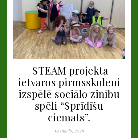
STEAM projekta
ietvaros pirmsskolēni
izspēlē sociālo zinību
spēli “Sprīdīšu
ciemats”.
19 marts, 2026