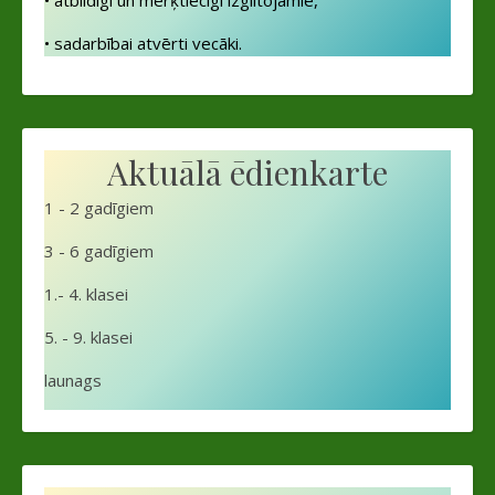
• atbildīgi un mērķtiecīgi izglītojamie,
• sadarbībai atvērti vecāki.
Aktuālā ēdienkarte
1 - 2 gadīgiem
3 - 6 gadīgiem
1.- 4. klasei
5. - 9. klasei
launags